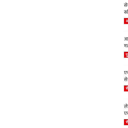
स
ख
अं
आ
म
प
एय
से
स
ले
एव
स