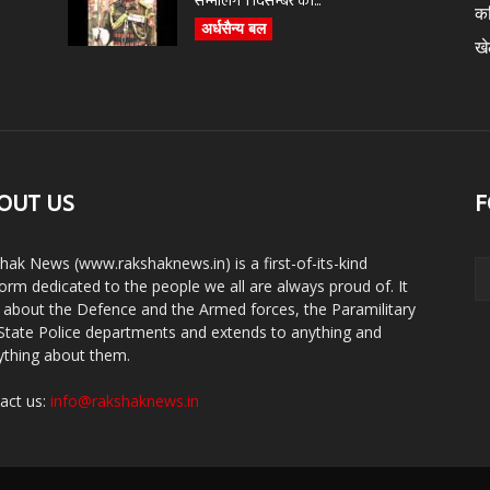
सम्भालेंगे 1 दिसम्बर को...
क
अर्धसैन्य बल
ख
OUT US
F
hak News (www.rakshaknews.in) is a first-of-its-kind
form dedicated to the people we all are always proud of. It
s about the Defence and the Armed forces, the Paramilitary
State Police departments and extends to anything and
ything about them.
act us:
info@rakshaknews.in