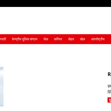
ैनाती
केन्द्रीय पुलिस संगठन
जेल
करियर
सेहत
खेल
अंतर्राष्ट्रीय
R
क्
स
प