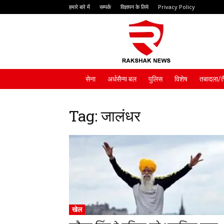
हमारे बारे में
सम्पर्क
विज्ञापन के लिये
Privacy Policy
Rakshak
News
सेना
अर्धसैन्य बल
पुलिस
विशेष
तबादला/त
Tag: जालंधर
खेल