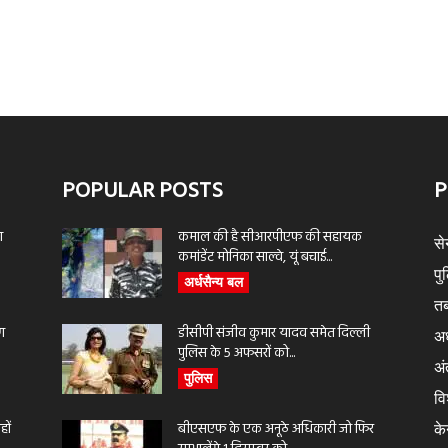
POPULAR POSTS
P
ा
कमाल की है सीआरपीएफ की सहायक
से
कमांडेंट मोनिका साल्वे, यूं बचाई...
पु
अर्धसैन्य बल
तब
ण
डीसीपी संजीव कुमार यादव समेत दिल्ली
अर
पुलिस के 5 अफसरों को...
अंत
पुलिस
वि
ों
बीएसएफ के एक अनूठे अधिकारी जो फिर
के