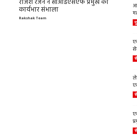
राजेश रंजन ने सीआईएसएफ प्रमुख का
आ
कार्यभार संभाला
म
Rakshak Team
प
एय
से
स
ले
एव
स
एय
प
स