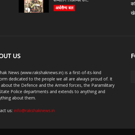
सम्भालेंगे 1 दिसम्बर को...
क
अर्धसैन्य बल
ख
OUT US
F
hak News (www.rakshaknews.in) is a first-of-its-kind
form dedicated to the people we all are always proud of. It
s about the Defence and the Armed forces, the Paramilitary
State Police departments and extends to anything and
ything about them.
act us:
info@rakshaknews.in