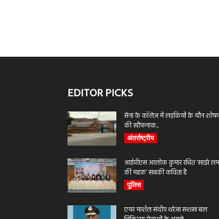
EDITOR PICKS
सेना के कॉलेज में लड़कियों के यौन शोष
की खौफनाक...
अंतर्राष्ट्रीय
आईपीएस आलोक कुमार रचित ‘साझे लमह
की महक’ सबकी कविता है
पुलिस
एयर मार्शल संदीप थरेजा सशस्त्र बल