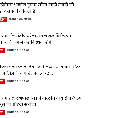
ईपीएस आलोक कुमार रचित ‘साझे लमहों की
हक’ सबकी कविता है
ुलिस
Rakshak News
र मार्शल संदीप थरेजा सशस्त्र बल चिकित्सा
वाओं के अगले महानिदेशक होंगे
ेना
Rakshak News
फ्टिनेंट जनरल जे. देबनाथ ने लखनऊ एएमसी सेंटर
ं कॉलेज के कमांडेंट का ओहदा...
ेना
Rakshak News
र मार्शल तेजपाल सिंह ने भारतीय वायु सेना के उप
्रमुख का ओहदा संभाला
ेना
Rakshak News