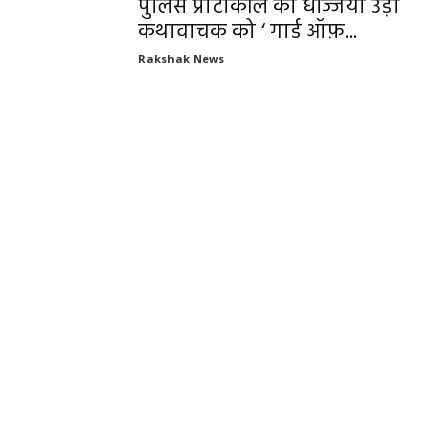
पुलिस प्रोटोकॉल की धज्जियां उड़ा
कथावाचक को ‘ गार्ड ऑफ़...
Rakshak News