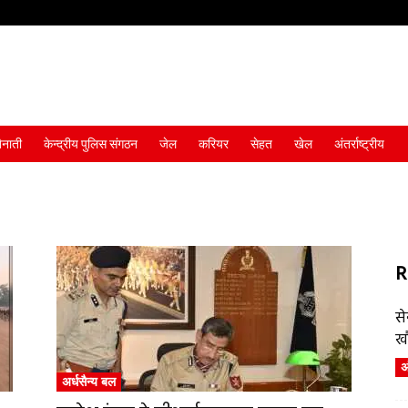
ैनाती
केन्द्रीय पुलिस संगठन
जेल
करियर
सेहत
खेल
अंतर्राष्ट्रीय
R
स
ख
अं
अर्धसैन्य बल