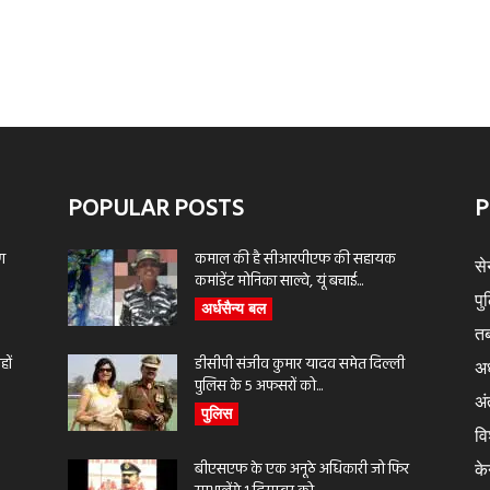
POPULAR POSTS
P
ण
कमाल की है सीआरपीएफ की सहायक
से
कमांडेंट मोनिका साल्वे, यूं बचाई...
पु
अर्धसैन्य बल
तब
ों
डीसीपी संजीव कुमार यादव समेत दिल्ली
अर
पुलिस के 5 अफसरों को...
अंत
पुलिस
वि
बीएसएफ के एक अनूठे अधिकारी जो फिर
के