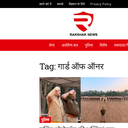
हमारे बारे में
सम्पर्क
विज्ञापन के लिये
Privacy Policy
Rakshak
News
सेना
अर्धसैन्य बल
पुलिस
विशेष
तबादला/त
Tag: गार्ड ऑफ ऑनर
पुलिस