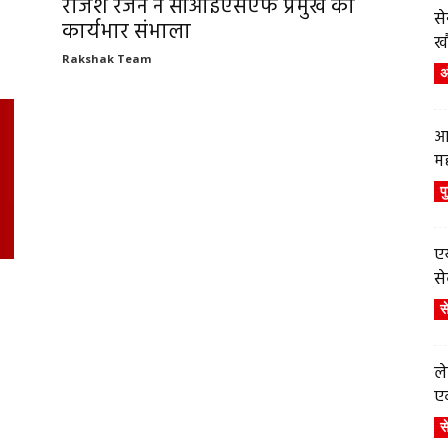
राजेश रंजन ने सीआईएसएफ प्रमुख का
स
कार्यभार संभाला
ख
Rakshak Team
अं
आ
म
प
एय
से
स
ले
एव
स