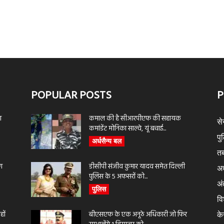
POPULAR POSTS
P
ा
कमाल की है सीआरपीएफ की सहायक
से
कमांडेंट मोनिका साल्वे, यूं बचाई...
पु
अर्धसैन्य बल
तब
ण
डीसीपी संजीव कुमार यादव समेत दिल्ली
अर
पुलिस के 5 अफसरों को...
अंत
पुलिस
वि
ों
बीएसएफ के एक अनूठे अधिकारी जो फिर
के