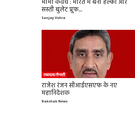
भाभा कवच : भारत में बनी हल्की और
सस्ती बुलेट प्रूफ...
Sanjay Vohra
तबादला/तैनाती
राजेश रंजन सीआईएसएफ के नए
महानिदेशक
Rakshak News