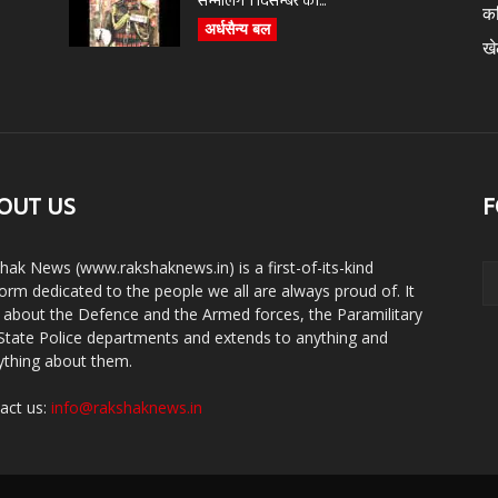
सम्भालेंगे 1 दिसम्बर को...
क
अर्धसैन्य बल
ख
OUT US
F
hak News (www.rakshaknews.in) is a first-of-its-kind
form dedicated to the people we all are always proud of. It
s about the Defence and the Armed forces, the Paramilitary
State Police departments and extends to anything and
ything about them.
act us:
info@rakshaknews.in