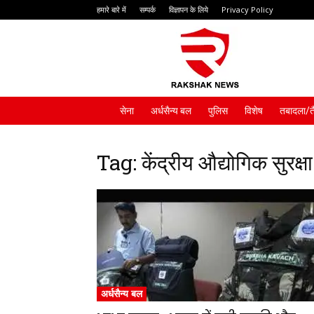
हमारे बारे में
सम्पर्क
विज्ञापन के लिये
Privacy Policy
Rakshak
News
सेना
अर्धसैन्य बल
पुलिस
विशेष
तबादला/त
Tag: केंद्रीय औद्योगिक सुरक्ष
अर्धसैन्य बल