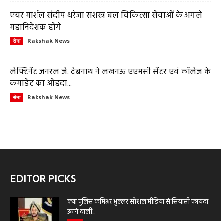
एयर मार्शल संदीप थरेजा सशस्त्र बल चिकित्सा सेवाओं के अगले
महानिदेशक होंगे
Rakshak News
सेना
लेफ्टिनेंट जनरल जे. देबनाथ ने लखनऊ एएमसी सेंटर एवं कॉलेज के
कमांडेंट का ओहदा...
Rakshak News
सेना
EDITOR PICKS
क्या पुलिस कमिश्नर भुल्लर सोशल मीडिया से सियासी फायदा
उठाने वाली...