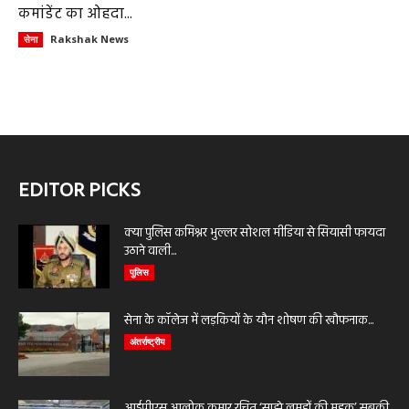
कमांडेंट का ओहदा...
Rakshak News
सेना
EDITOR PICKS
क्या पुलिस कमिश्नर भुल्लर सोशल मीडिया से सियासी फायदा
उठाने वाली...
पुलिस
सेना के कॉलेज में लड़कियों के यौन शोषण की खौफनाक...
अंतर्राष्ट्रीय
आईपीएस आलोक कुमार रचित ‘साझे लमहों की महक’ सबकी