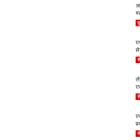
आ
.
म
प
एय
से
स
ले
एव
स
एय
प
स