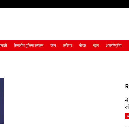
ैनाती
केन्द्रीय पुलिस संगठन
जेल
करियर
सेहत
खेल
अंतर्राष्ट्रीय
R
स
ख
अं