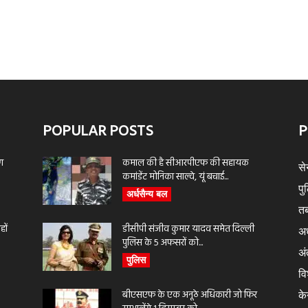
POPULAR POSTS
P
ण
कमाल की है सीआरपीएफ की सहायक
से
कमांडेंट मोनिका साल्वे, यूं बचाई...
पु
अर्धसैन्य बल
तब
ों
डीसीपी संजीव कुमार यादव समेत दिल्ली
अर
पुलिस के 5 अफसरों को...
अंत
पुलिस
वि
बीएसएफ के एक अनूठे अधिकारी जो फिर
के