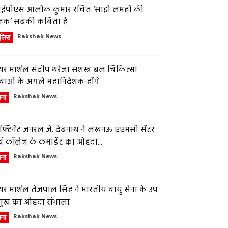
ईपीएस आलोक कुमार रचित ‘साझे लमहों की
हक’ सबकी कविता है
ुलिस
Rakshak News
र मार्शल संदीप थरेजा सशस्त्र बल चिकित्सा
वाओं के अगले महानिदेशक होंगे
ेना
Rakshak News
फ्टिनेंट जनरल जे. देबनाथ ने लखनऊ एएमसी सेंटर
ं कॉलेज के कमांडेंट का ओहदा...
ेना
Rakshak News
र मार्शल तेजपाल सिंह ने भारतीय वायु सेना के उप
्रमुख का ओहदा संभाला
ेना
Rakshak News