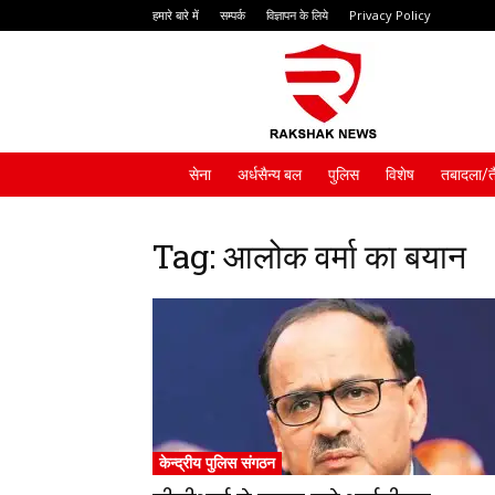
हमारे बारे में
सम्पर्क
विज्ञापन के लिये
Privacy Policy
Rakshak
News
सेना
अर्धसैन्य बल
पुलिस
विशेष
तबादला/त
Tag: आलोक वर्मा का बयान
केन्द्रीय पुलिस संगठन