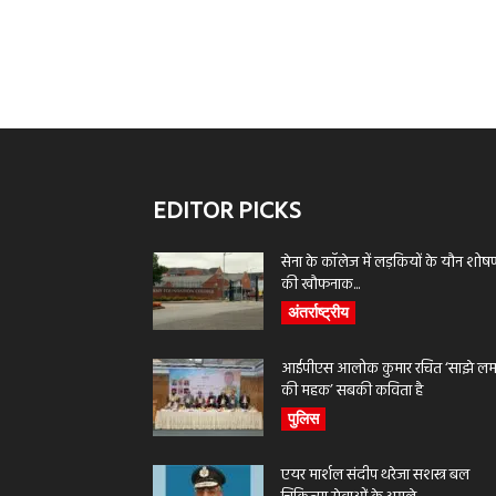
EDITOR PICKS
सेना के कॉलेज में लड़कियों के यौन शोष
की खौफनाक...
अंतर्राष्ट्रीय
आईपीएस आलोक कुमार रचित ‘साझे लमह
की महक’ सबकी कविता है
पुलिस
एयर मार्शल संदीप थरेजा सशस्त्र बल