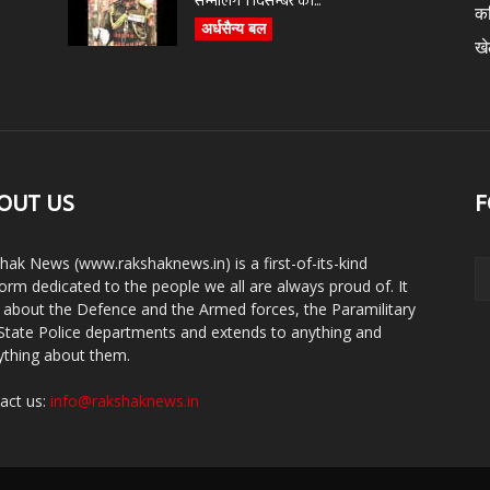
सम्भालेंगे 1 दिसम्बर को...
क
अर्धसैन्य बल
ख
OUT US
F
hak News (www.rakshaknews.in) is a first-of-its-kind
form dedicated to the people we all are always proud of. It
s about the Defence and the Armed forces, the Paramilitary
State Police departments and extends to anything and
ything about them.
act us:
info@rakshaknews.in