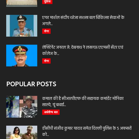
पुलिस
एयर मार्शल संदीप थरेजा सशस्त्र बल चिकित्सा सेवाओं के
अगले...
सेना
लेफ्टिनेंट जनरल जे. देबनाथ ने लखनऊ एएमसी सेंटर एवं
कॉलेज के...
सेना
POPULAR POSTS
कमाल की है सीआरपीएफ की सहायक कमांडेंट मोनिका
साल्वे, यूं बचाई...
अर्धसैन्य बल
डीसीपी संजीव कुमार यादव समेत दिल्ली पुलिस के 5 अफसरों
को...