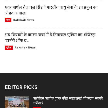
एयर मार्शल तेजपाल सिंह ने भारतीय वायु सेना के उप प्रमुख का
ओहदा संभाला
Rakshak News
सेना
अब विवादों के कारण चर्चा में है हिमाचल पुलिस का ऑर्केस्ट्रा
‘हार्मनी ऑफ द...
Rakshak News
पुलिस
EDITOR PICKS
आईपीएस आलोक कुमार रचित ‘साझे लमहों की महक’ सबकी
कविता है