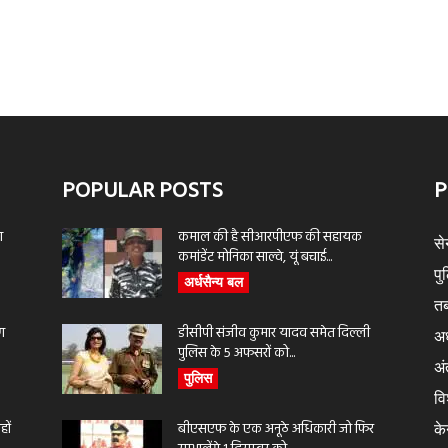
POPULAR POSTS
P
ा
कमाल की है सीआरपीएफ की सहायक
से
कमांडेंट मोनिका साल्वे, यूं बचाई...
पु
अर्धसैन्य बल
तब
ण
डीसीपी संजीव कुमार यादव समेत दिल्ली
अर
पुलिस के 5 अफसरों को...
अंत
पुलिस
वि
ों
बीएसएफ के एक अनूठे अधिकारी जो फिर
के