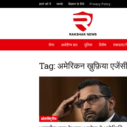
हमारे बारे में
सम्पर्क
विज्ञापन के लिये
Privacy Policy
Rakshak
News
सेना
अर्धसैन्य बल
पुलिस
विशेष
तबादला/त
Tag: अमेरिकन ख़ुफ़िया एजेंस
अंतर्राष्ट्रीय