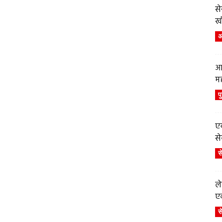
स
ख
अं
आ
म
प
एय
से
स
ले
एव
स