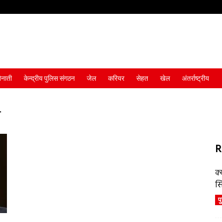
ैनाती
केन्द्रीय पुलिस संगठन
जेल
करियर
सेहत
खेल
अंतर्राष्ट्रीय
ी
R
क्
स
प