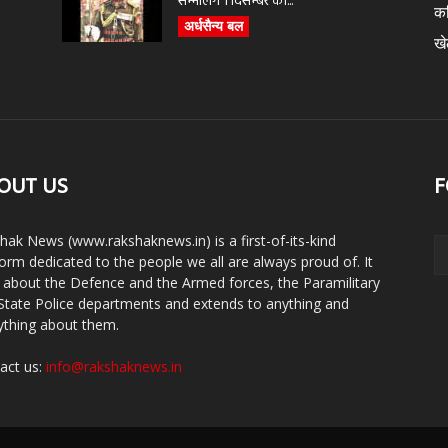
सम्भालेंगे 1 दिसम्बर को...
क
अर्धसैन्य बल
ख
OUT US
F
hak News (www.rakshaknews.in) is a first-of-its-kind
form dedicated to the people we all are always proud of. It
s about the Defence and the Armed forces, the Paramilitary
State Police departments and extends to anything and
ything about them.
act us:
info@rakshaknews.in