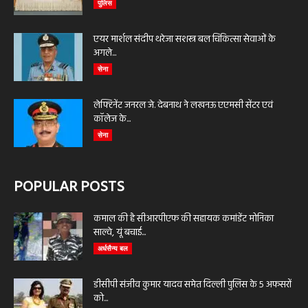
पुलिस
एयर मार्शल संदीप थरेजा सशस्त्र बल चिकित्सा सेवाओं के
अगले...
सेना
लेफ्टिनेंट जनरल जे. देबनाथ ने लखनऊ एएमसी सेंटर एवं
कॉलेज के...
सेना
POPULAR POSTS
कमाल की है सीआरपीएफ की सहायक कमांडेंट मोनिका
साल्वे, यूं बचाई...
अर्धसैन्य बल
डीसीपी संजीव कुमार यादव समेत दिल्ली पुलिस के 5 अफसरों
को...