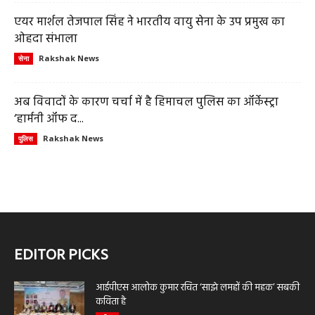
एयर मार्शल तेजपाल सिंह ने भारतीय वायु सेना के उप प्रमुख का
ओहदा संभाला
Rakshak News
सेना
अब विवादों के कारण चर्चा में है हिमाचल पुलिस का ऑर्केस्ट्रा
‘हार्मनी ऑफ द...
Rakshak News
पुलिस
EDITOR PICKS
आईपीएस आलोक कुमार रचित ‘साझे लमहों की महक’ सबकी
कविता है