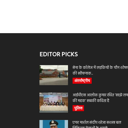
EDITOR PICKS
सेना के कॉलेज में लड़कियों के यौन शोष
की खौफनाक...
अंतर्राष्ट्रीय
आईपीएस आलोक कुमार रचित ‘साझे लमह
की महक’ सबकी कविता है
पुलिस
एयर मार्शल संदीप थरेजा सशस्त्र बल