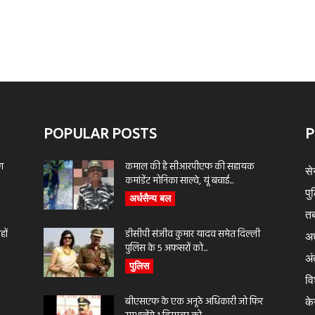
POPULAR POSTS
P
ण
कमाल की है सीआरपीएफ की सहायक
से
कमांडेंट मोनिका साल्वे, यूं बचाई...
पु
अर्धसैन्य बल
तब
ों
डीसीपी संजीव कुमार यादव समेत दिल्ली
अर
पुलिस के 5 अफसरों को...
अंत
पुलिस
वि
बीएसएफ के एक अनूठे अधिकारी जो फिर
के