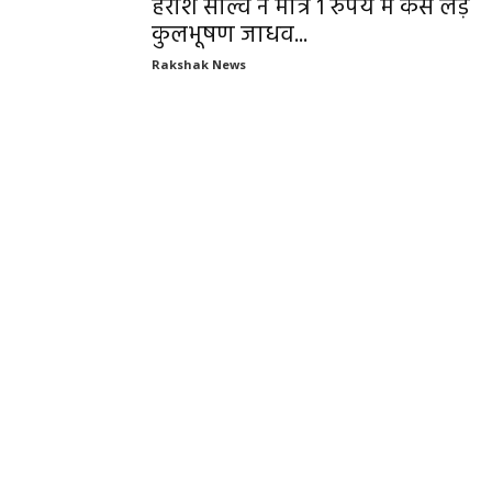
हरीश साल्वे ने मात्र 1 रुपये में केस लड़
कुलभूषण जाधव...
Rakshak News