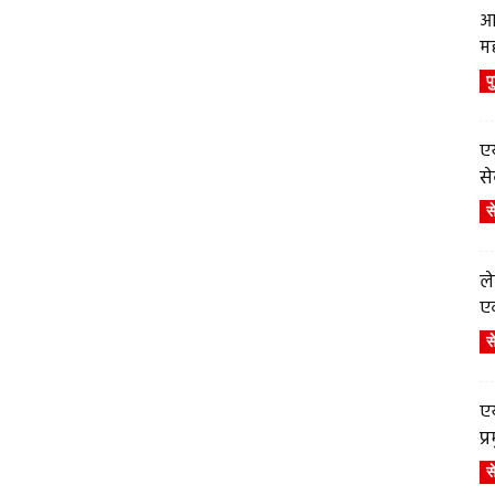
आ
म
प
एय
से
स
ले
एव
स
एय
प
स