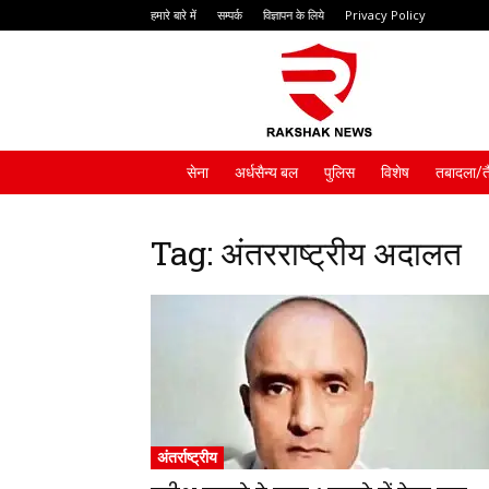
हमारे बारे में
सम्पर्क
विज्ञापन के लिये
Privacy Policy
Rakshak
News
सेना
अर्धसैन्य बल
पुलिस
विशेष
तबादला/त
Tag: अंतरराष्ट्रीय अदालत
अंतर्राष्ट्रीय