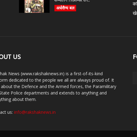
सम्भालेंगे 1 दिसम्बर को...
क
अर्धसैन्य बल
ख
OUT US
F
hak News (www.rakshaknews.in) is a first-of-its-kind
form dedicated to the people we all are always proud of. It
s about the Defence and the Armed forces, the Paramilitary
State Police departments and extends to anything and
ything about them.
act us:
info@rakshaknews.in