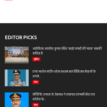
EDITOR PICKS
आईपीएस आलोक कुमार रचित ‘साझे लमहों की महक’ सबकी
कविता है
पुलिस
एयर मार्शल संदीप थरेजा सशस्त्र बल चिकित्सा सेवाओं के
अगले...
सेना
लेफ्टिनेंट जनरल जे. देबनाथ ने लखनऊ एएमसी सेंटर एवं
कॉलेज के...
सेना