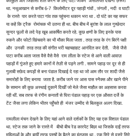
कौतुहल और जिज्ञासा शांत करने के लिए पाटा जाकर असलियत देखना ज़रूरी
था. नथुआखान से करीब 6-7 किलोमीटर दूर पहाड़ी गांवों , जंगलों , नदी व घाटी
के रास्ते पार करते पाटा गांव तक पहुंचना थकान भरा था . दो घंटे का यह सफर
या कहें कि ट्रैक रोमांचक भी उतना ही था. बीच बीच में बुरांश के लाल गुच्छेदार
सुन्दर फूलों से लदे पेड़ खूब आकर्षित करते रहे. कुछ क्षणों के लिए इनके पास
रुकने और फोटो खिंचवाने का भी मौका मिला जाता . तरह तरह के रंग बिरंगे पक्षी
और उनकी तरह तरह की संगीत भरी चहचहाहट आनंदित कर देती. जैसे जैसे
पाटा करीब आता जाता वैसे वैसे वैसे राम लीला के स्टेज से आने वाली आवाज़
पहाड़ों में गूंजते हुए हमारे कानों में तेज़ी से पड़ने लगी . सामने पहाड़ पर दूर से ही
गुलाबी सफ़ेद कपड़ों से बना पंडाल दिखाई दे रहा था जो आम तौर पर शादी जैसे
समारोहों के लिए बनाया जाता है. करीब जाने पर आस पास स्नैक्स और खाने पीने
के सामान की कुछ अस्थाई दुकानें दिखीं जो मेले जैसा माहौल का अहसास करवा
रही थीं. सब तरफ से रंगीन कनातों से घिरा पंडाल पहाड़ पर एक औसत दर्जे के
टेंट जैसा लगा लेकिन भीतर पहुँचते ही मंजर उम्मीद से बिलकुल अलग दिखा.
रामलीला मंचन देखने के लिए यहां आने वाले दर्शकों के लिए यह एक विशाल पंडाल
था. स्टेज तक जाने के रास्ते में बीचो बीच रेड कारपेट बिछा था जिसके दाईं तरफ
महिलाओं के और बायीं तरफ पुरुषों के बैठने का इंतजाम था . एक सिरे से दूसरे सिरे