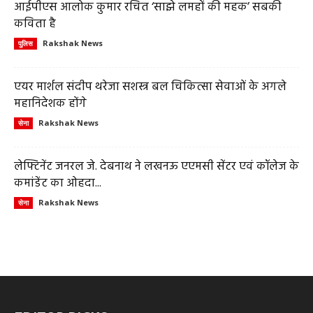
आईपीएस आलोक कुमार रचित ‘साझे लमहों की महक’ सबकी
कविता है
Rakshak News
पुलिस
एयर मार्शल संदीप थरेजा सशस्त्र बल चिकित्सा सेवाओं के अगले
महानिदेशक होंगे
Rakshak News
सेना
लेफ्टिनेंट जनरल जे. देबनाथ ने लखनऊ एएमसी सेंटर एवं कॉलेज के
कमांडेंट का ओहदा...
Rakshak News
सेना