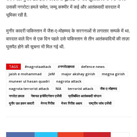
उसकी नगरोटा हमले समेत, जम्मू कश्मीर में कई और आतंकवादी वारदात में
भूमिका रही है.
मुनीर कादरी पाकिस्तान में जैश-ए-मोहम्मद के सरगनाओं से लगातार सम्पर्क में था.
वारदात वाले दिन से एक दिन पहले उसे पाकिस्तान से तीन आतंकवादियों की ताज़ा
घुसपैठ होने की सूचना भी मिल गई थी.
TAGS
#nagrotaattack
#नगरोटाहमला
defence news
jaish e mohammad
JeM
major akshay girish
megna girish
muneer ul hasan quadri
nagrota attack
nagrota terrorist attack
NIA
terrorist attack
जैश-ए-मोहम्मद
नगरोटा हमला
नेशनल इन्वेस्टिगेशन एजेंसी
प्रतिबंधित आतंकवादी संगठन
मुनीर उल हसन कादरी
मेगना गिरीश
मेजर गिरीश अक्षय
राष्ट्रीय जांच एजेंसी