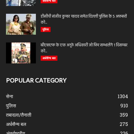
अर्धसैन्य बल
डीसीपी संजीव कुमार यादव समेत दिल्ली पुलिस के 5 अफसरों
को...
पुलिस
बीएसएफ के एक अनूठे अधिकारी जो फिर सम्भालेंगे 1 दिसम्बर
को...
अर्धसैन्य बल
POPULAR CATEGORY
सेना
1304
पुलिस
910
तबादला/तैनाती
359
अर्धसैन्य बल
275
अंतर्राष्ट्रीय
226