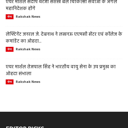
एयर मार्शल संदीप थरेजा सशस्त्र बल चिकित्सा सेवाओं के अगले
महानिदेशक होंगे
Rakshak News
सेना
लेफ्टिनेंट जनरल जे. देबनाथ ने लखनऊ एएमसी सेंटर एवं कॉलेज के
कमांडेंट का ओहदा...
Rakshak News
सेना
एयर मार्शल तेजपाल सिंह ने भारतीय वायु सेना के उप प्रमुख का
ओहदा संभाला
Rakshak News
सेना