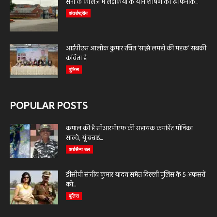
सेना के कॉलेज में लड़कियों के यौन शोषण की खौफनाक...
अंतर्राष्ट्रीय
आईपीएस आलोक कुमार रचित ‘साझे लमहों की महक’ सबकी
कविता है
पुलिस
POPULAR POSTS
कमाल की है सीआरपीएफ की सहायक कमांडेंट मोनिका
साल्वे, यूं बचाई...
अर्धसैन्य बल
डीसीपी संजीव कुमार यादव समेत दिल्ली पुलिस के 5 अफसरों
को...
पुलिस