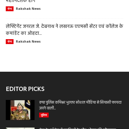
महानिदेशक होंगे
Rakshak News
सेना
लेफ्टिनेंट जनरल जे. देबनाथ ने लखनऊ एएमसी सेंटर एवं कॉलेज के
कमांडेंट का ओहदा...
Rakshak News
सेना
EDITOR PICKS
क्या पुलिस कमिश्नर भुल्लर सोशल मीडिया से सियासी फायदा
उठाने वाली...
पुलिस