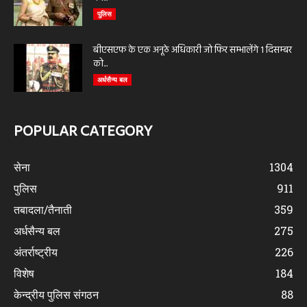
पुलिस
बीएसएफ के एक अनूठे अधिकारी जो फिर सम्भालेंगे 1 दिसम्बर
को...
अर्धसैन्य बल
POPULAR CATEGORY
सेना
1304
पुलिस
911
तबादला/तैनाती
359
अर्धसैन्य बल
275
अंतर्राष्ट्रीय
226
विशेष
184
केन्द्रीय पुलिस संगठन
88