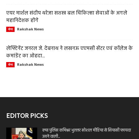
एयर मार्शल संदीप थरेजा सशस्त्र बल चिकित्सा सेवाओं के अगले
महानिदेशक होंगे
Rakshak News
सेना
लेफ्टिनेंट जनरल जे. देबनाथ ने लखनऊ एएमसी सेंटर एवं कॉलेज के
कमांडेंट का ओहदा...
Rakshak News
सेना
EDITOR PICKS
क्या पुलिस कमिश्नर भुल्लर सोशल मीडिया से सियासी फायदा
उठाने वाली...