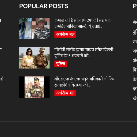
POPULAR POSTS
P
ा
कमाल की है सीआरपीएफ की सहायक
से
कमांडेंट मोनिका साल्वे, यूं बचाई...
पु
अर्धसैन्य बल
तब
ण
डीसीपी संजीव कुमार यादव समेत दिल्ली
अर
पुलिस के 5 अफसरों को...
अंत
पुलिस
वि
ों
बीएसएफ के एक अनूठे अधिकारी जो फिर
के
सम्भालेंगे 1 दिसम्बर को...
क
अर्धसैन्य बल
ख