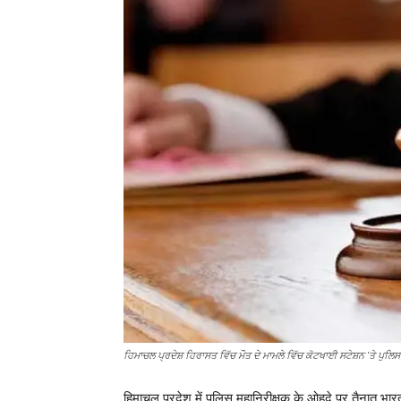
ਹਿਮਾਚਲ ਪ੍ਰਦੇਸ਼ ਹਿਰਾਸਤ ਵਿੱਚ ਮੌਤ ਦੇ ਮਾਮਲੇ ਵਿੱਚ ਕੋਟਖਾਈ ਸਟੇਸ਼ਨ 'ਤੇ ਪੁਲਿਸ
हिमाचल प्रदेश में पुलिस महानिरीक्षक के ओहदे पर तैनात भा