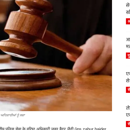
स
ख
अं
आ
म
प
एय
से
स
ले
एव
 ਅਧਿਕਾਰੀਆਂ ਨੂੰ ਸਜ਼ਾ
स
रतीय पुलिस सेवा के वरिष्ठ अधिकारी ज़हूर हैदर जैदी (ips zahur haider