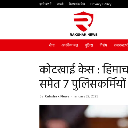
हमारे बारे में
सम्पर्क
विज्ञापन के लिये
Privacy Policy
Rakshak
News
सेना
अर्धसैन्य बल
पुलिस
विशेष
तबादला/त
कोटखाई केस : हिमाच
समेत 7 पुलिसकर्मियों
By
Rakshak News
-
January 29, 2025