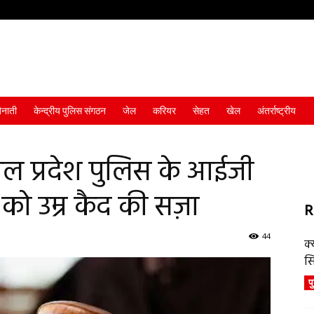
ैनाती
केन्द्रीय पुलिस संगठन
जेल
करियर
सेहत
खेल
अंतर्राष्ट्रीय
ल प्रदेश पुलिस के आईजी
 को उम्र कैद की सज़ा
R
44
क्
स
प