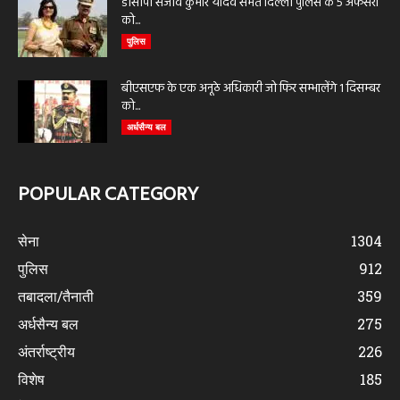
डीसीपी संजीव कुमार यादव समेत दिल्ली पुलिस के 5 अफसरों
को...
पुलिस
बीएसएफ के एक अनूठे अधिकारी जो फिर सम्भालेंगे 1 दिसम्बर
को...
अर्धसैन्य बल
POPULAR CATEGORY
सेना
1304
पुलिस
912
तबादला/तैनाती
359
अर्धसैन्य बल
275
अंतर्राष्ट्रीय
226
विशेष
185