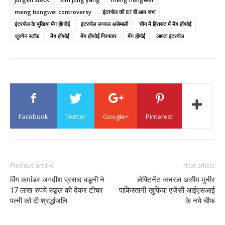
meng hongwei controversy
इंटरपोल की 87 वीं आम सभा
इंटरपोल के मुखिया मेंग होंगवेई
इंटरपोल जनरल असेम्बली
चीन में हिरासत में मेंग होंगवेई
जुरगेन स्टॉक
मेंग होंगवेई
मेंग होंगवेई गिरफ्तार
मेंग होंग्वेई
लापता इंटरपोल
Facebook
Twitter
Google+
Pinterest
Previous article
Next article
विंग कमांडर जगदीश प्रसाद बडूनी ने
लेफ्टिनेंट जनरल असीम मुनीर
17 लाख रुपये स्कूल को देकर टीचर
पाकिस्तानी खुफिया एजेंसी आईएसआई
पत्नी को दी श्रद्धांजलि
के नये चीफ