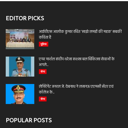
EDITOR PICKS
आईपीएस आलोक कुमार रचित ‘साझे लमहों की महक’ सबकी
कविता है
पुलिस
एयर मार्शल संदीप थरेजा सशस्त्र बल चिकित्सा सेवाओं के
अगले...
सेना
लेफ्टिनेंट जनरल जे. देबनाथ ने लखनऊ एएमसी सेंटर एवं
कॉलेज के...
सेना
POPULAR POSTS