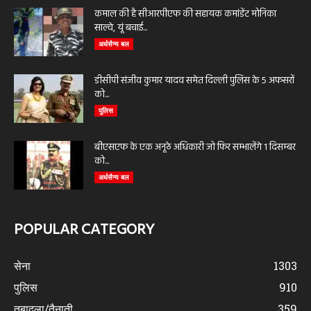
कमाल की है सीआरपीएफ की सहायक कमांडेंट मोनिका
साल्वे, यूं बचाई...
अर्धसैन्य बल
डीसीपी संजीव कुमार यादव समेत दिल्ली पुलिस के 5 अफसरों
को...
पुलिस
बीएसएफ के एक अनूठे अधिकारी जो फिर सम्भालेंगे 1 दिसम्बर
को...
अर्धसैन्य बल
POPULAR CATEGORY
सेना
1303
पुलिस
910
तबादला/तैनाती
359