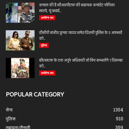
कमाल की है सीआरपीएफ की सहायक कमांडेंट मोनिका
साल्वे, यूं बचाई...
अर्धसैन्य बल
डीसीपी संजीव कुमार यादव समेत दिल्ली पुलिस के 5 अफसरों
को...
पुलिस
बीएसएफ के एक अनूठे अधिकारी जो फिर सम्भालेंगे 1 दिसम्बर
को...
अर्धसैन्य बल
POPULAR CATEGORY
सेना
1304
पुलिस
910
तबादला/तैनाती
359