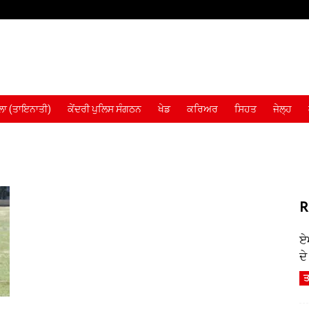
ਾ (ਤਾਇਨਾਤੀ)
ਕੇਂਦਰੀ ਪੁਲਿਸ ਸੰਗਠਨ
ਖੇਡ
ਕਰਿਅਰ
ਸਿਹਤ
ਜੇਲ੍ਹ
R
ਏ
ਦ
ਤ