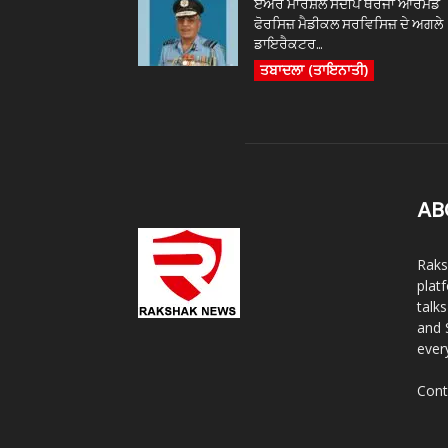
ਏਅਰ ਮਾਰਸ਼ਲ ਸੰਦੀਪ ਥਰੇਜਾ ਆਰਮਡ
ਫੋਰਸਿਜ਼ ਮੈਡੀਕਲ ਸਰਵਿਸਿਜ਼ ਦੇ ਅਗਲੇ
ਡਾਇਰੈਕਟਰ...
ਤਬਾਦਲਾ (ਤਾਇਨਾਤੀ)
AB
Raks
plat
talk
and 
ever
Cont