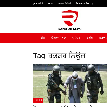
हमारे बारे में
सम्पर्क
विज्ञापन के लिये
Privacy Policy
Rakshak
News
ਫੌਜ
ਨੀਮਫੌਜੀ ਦਲ
ਪੁਲਿਸ
ਵਿਸ਼ੇਸ਼
ਤਬਾਦਲ
Tag: ਰਕਸ਼ਰ ਨਿਊਜ਼
ਸਿਹਤ