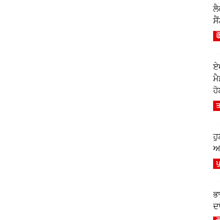
ਲ
ਸੈ
ਫ
ਏ
ਮ
ਹੋ
ਤ
ਹ
ਆਫ
ਪ
ਭ
ਦਾ