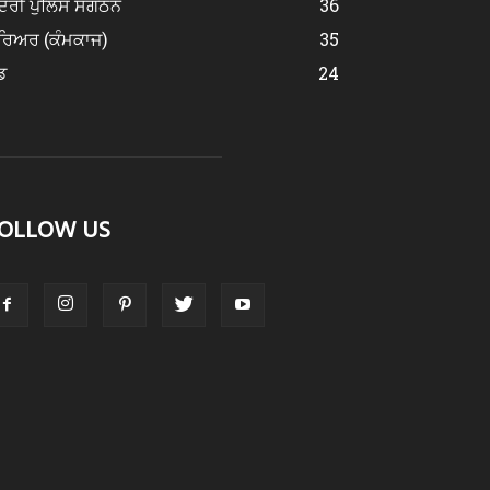
ਂਦਰੀ ਪੁਲਿਸ ਸੰਗਠਨ
36
ਰਿਅਰ (ਕੰਮਕਾਜ)
35
ਡ
24
OLLOW US