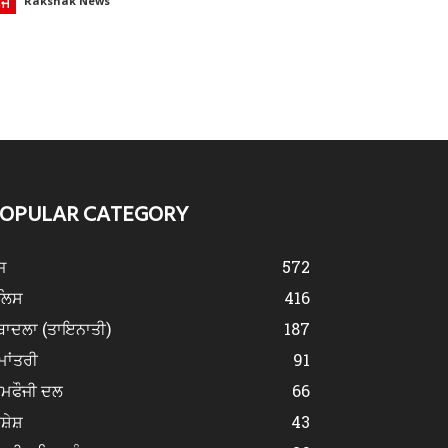
ੌਜ
Rakshak News
OPULAR CATEGORY
ਜ
572
ੁਲਿਸ
416
ਬਾਦਲਾ (ਤਾਇਨਾਤੀ)
187
ਮਾਂਤਰੀ
91
ੀਮਫੌਜੀ ਦਲ
66
ਿਸ਼ੇਸ਼
43