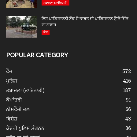
ਤਬਾਦਲਾ (ਤਾਇਨਾਤੀ)
ਇਹ ਪਾਕਿਸਤਾਨੀ ਟੈਂਕ ਹੈ ਭਾਰਤ ਦੀ ਪਾਕਿਸਤਾਨ ਉੱਤੇ ਜਿੱਤ
ਦਾ ਗਵਾਹ
ਫੌਜ
POPULAR CATEGORY
ਫੌਜ
572
ਪੁਲਿਸ
416
ਤਬਾਦਲਾ (ਤਾਇਨਾਤੀ)
187
ਕੌਮਾਂਤਰੀ
91
ਨੀਮਫੌਜੀ ਦਲ
66
ਵਿਸ਼ੇਸ਼
43
ਕੇਂਦਰੀ ਪੁਲਿਸ ਸੰਗਠਨ
36