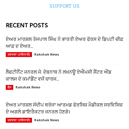
SUPPORT US
RECENT POSTS
ਏਅਰ ਮਾਰਸ਼ਲ ਤੇਜਪਾਲ ਸਿੰਘ ਨੇ ਭਾਰਤੀ ਏਅਰ ਫੋਰਸ ਦੇ ਡਿਪਟੀ ਚੀਫ਼
ਆਫ਼ ਦ ਏਅਰ...
Rakshak News
ਤਬਾਦਲਾ (ਤਾਇਨਾਤੀ)
ਲੈਫਟੀਨੈਂਟ ਜਨਰਲ ਜੇ. ਦੇਬਨਾਥ ਨੇ ਲਖਨਊ ਏਐੱਮਸੀ ਸੈਂਟਰ ਐਂਡ
ਕਾਲਜ ਦੇ ਕਮਾਂਡੈਂਟ ਵਜੋਂ ਚਾਰਜ...
Rakshak News
ਫੌਜ
ਏਅਰ ਮਾਰਸ਼ਲ ਸੰਦੀਪ ਥਰੇਜਾ ਆਰਮਡ ਫੋਰਸਿਜ਼ ਮੈਡੀਕਲ ਸਰਵਿਸਿਜ਼
ਦੇ ਅਗਲੇ ਡਾਇਰੈਕਟਰ ਜਨਰਲ ਹੋਣਗੇ।
Rakshak News
ਤਬਾਦਲਾ (ਤਾਇਨਾਤੀ)