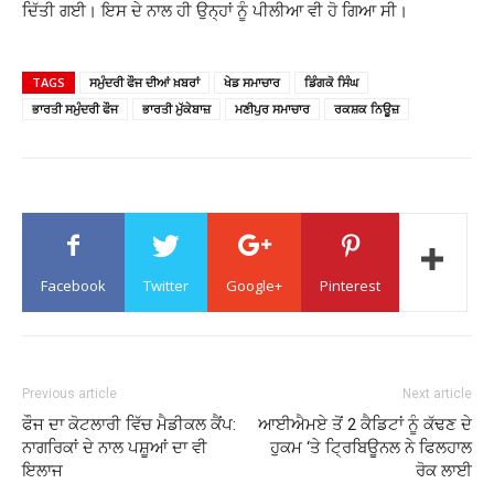
ਦਿੱਤੀ ਗਈ। ਇਸ ਦੇ ਨਾਲ ਹੀ ਉਨ੍ਹਾਂ ਨੂੰ ਪੀਲੀਆ ਵੀ ਹੋ ਗਿਆ ਸੀ।
TAGS
ਸਮੁੰਦਰੀ ਫੌਜ ਦੀਆਂ ਖ਼ਬਰਾਂ
ਖੇਡ ਸਮਾਚਾਰ
ਡਿੰਗਕੋ ਸਿੰਘ
ਭਾਰਤੀ ਸਮੁੰਦਰੀ ਫੌਜ
ਭਾਰਤੀ ਮੁੱਕੇਬਾਜ਼
ਮਣੀਪੁਰ ਸਮਾਚਾਰ
ਰਕਸ਼ਕ ਨਿਊਜ਼
Facebook
Twitter
Google+
Pinterest
Previous article
Next article
ਫੌਜ ਦਾ ਕੋਟਲਾਰੀ ਵਿੱਚ ਮੈਡੀਕਲ ਕੈਂਪ:
ਆਈਐਮਏ ਤੋਂ 2 ਕੈਡਿਟਾਂ ਨੂੰ ਕੱਢਣ ਦੇ
ਨਾਗਰਿਕਾਂ ਦੇ ਨਾਲ ਪਸ਼ੂਆਂ ਦਾ ਵੀ
ਹੁਕਮ ‘ਤੇ ਟ੍ਰਿਬਿਊਨਲ ਨੇ ਫਿਲਹਾਲ
ਇਲਾਜ
ਰੋਕ ਲਾਈ