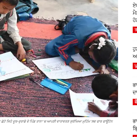
ਏ
ਮ
ਹੋ
ਤ
ਹ
ਆਫ
ਪ
ਭ
ਦਾ
ਫ
ਭ
 ਛੋਟੇ ਜਿਹੇ ਦੂਰ-ਦੁਰਾਡੇ ਦੇ ਪਿੰਡ ਤਾਨਾ 'ਚ ਆਪਣੀ ਵਾਤਾਵਰਣ ਸੁਰੱਖਿਆ ਮੁਹਿੰਮ 'ਲਵ ਫਾਰ ਫਾਊਂਟੇਨ
ਬ੍