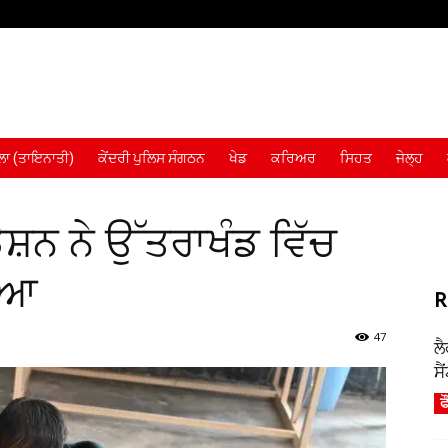
ਾ (ਤਾਇਨਾਤੀ)
ਕੇਂਦਰੀ ਪੁਲਿਸ ਸੰਗਠਨ
ਖੇਡ
ਕਰਿਅਰ
ਸਿਹਤ
ਜੇਲ੍ਹ
ਸ਼ਨ ਨੇ ਉੱਤਰਾਖੰਡ ਵਿੱਚ
ਇਆ
R
47
ਲ
ਸੈ
ਫ