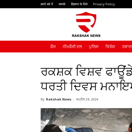
हमारे बारे में
सम्पर्क
विज्ञापन के लिये
Privacy Policy
Rakshak
News
ਫੌਜ
ਨੀਮਫੌਜੀ ਦਲ
ਪੁਲਿਸ
ਵਿਸ਼ੇਸ਼
ਤਬਾਦਲ
ਰਕਸ਼ਕ ਵਿਸ਼ਵ ਫਾਊਂਡੇ
ਧਰਤੀ ਦਿਵਸ ਮਨਾ
By
Rakshak News
-
ਅਪ੍ਰੈਲ 24, 2024