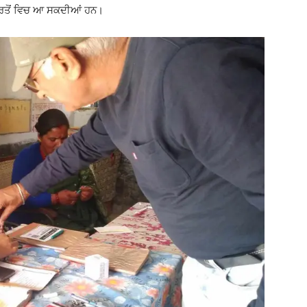
ਵਰਤੋਂ ਵਿਚ ਆ ਸਕਦੀਆਂ ਹਨ।