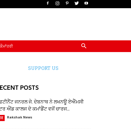
ਕੌਮਾਂਤਰੀ
SUPPORT US
ECENT POSTS
ੈਫਟੀਨੈਂਟ ਜਨਰਲ ਜੇ. ਦੇਬਨਾਥ ਨੇ ਲਖਨਊ ਏਐੱਮਸੀ
ਂਟਰ ਐਂਡ ਕਾਲਜ ਦੇ ਕਮਾਂਡੈਂਟ ਵਜੋਂ ਚਾਰਜ...
ੌਜ
Rakshak News