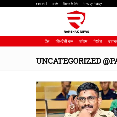
हमारे बारे में
सम्पर्क
विज्ञापन के लिये
Privacy Policy
Rakshak
News
ਫੌਜ
ਨੀਮਫੌਜੀ ਦਲ
ਪੁਲਿਸ
ਵਿਸ਼ੇਸ਼
ਤਬਾਦਲ
UNCATEGORIZED @P