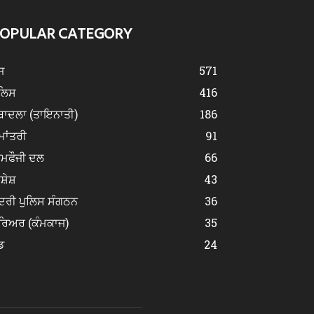
OPULAR CATEGORY
ਜ
571
ੁਲਿਸ
416
ਬਾਦਲਾ (ਤਾਇਨਾਤੀ)
186
ਮਾਂਤਰੀ
91
ੀਮਫੌਜੀ ਦਲ
66
ਿਸ਼ੇਸ਼
43
ਂਦਰੀ ਪੁਲਿਸ ਸੰਗਠਨ
36
ਰਿਅਰ (ਕੰਮਕਾਜ)
35
ਡ
24