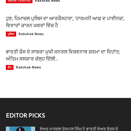
Rakshak News
ਤਬਾਦਲਾ (ਤਾਇਨਾਤੀ)
ਹੁਣ, ਹਿਮਾਚਲ ਪੁਲਿਸ ਦਾ ਆਰਕੈਸਟਰਾ, ‘ਹਾਰਮਨੀ ਆਫ਼ ਦ ਪਾਈਨਜ਼’,
ਵਿਵਾਦਾਂ ਕਾਰਨ ਖ਼ਬਰਾਂ ਵਿੱਚ ਹੈ
Rakshak News
ਪੁਲਿਸ
ਭਾਰਤੀ ਫੌਜ ਦੇ ਸਾਬਕਾ ਮੁਖੀ ਜਨਰਲ ਵਿਸ਼ਵਨਾਥ ਸ਼ਰਮਾ ਦਾ ਦਿਹਾਂਤ;
ਅੰਤਿਮ ਸਸਕਾਰ ਕੱਲ੍ਹ ਦਿੱਲੀ...
Rakshak News
ਫੌਜ
EDITOR PICKS
ਏਅਰ ਮਾਰਸ਼ਲ ਤੇਜਪਾਲ ਸਿੰਘ ਨੇ ਭਾਰਤੀ ਏਅਰ ਫੋਰਸ ਦੇ