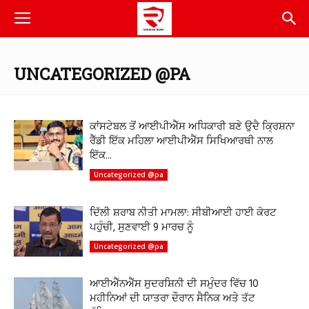
UNCATEGORIZED @PA
ਕਾਂਸਟੇਬਲ ਤੋਂ ਆਈਪੀਐੱਸ ਅਧਿਕਾਰੀ ਬਣੇ ਉਦੈ ਕ੍ਰਿਸ਼ਨਾ
ਰੈੱਡੀ ਇੱਕ ਮਹਿਲਾ ਆਈਪੀਐੱਸ ਸਿਖਿਆਰਥੀ ਨਾਲ
ਇੱਕ...
Uncategorized @pa
ਦਿੱਲੀ ਸ਼ਰਾਬ ਨੀਤੀ ਮਾਮਲਾ: ਸੀਬੀਆਈ ਹਾਈ ਕੋਰਟ
ਪਹੁੰਚੀ, ਸੁਣਵਾਈ 9 ਮਾਰਚ ਨੂੰ
Uncategorized @pa
ਆਈਐੱਨਐੱਸ ਸੁਦਰਸ਼ਿਨੀ ਦੀ ਸਮੁੰਦਰ ਵਿੱਚ 10
ਮਹੀਨਿਆਂ ਦੀ ਯਾਤਰਾ ਦੌਰਾਨ ਸੈਨਿਕ ਅਤੇ ਤੱਟ