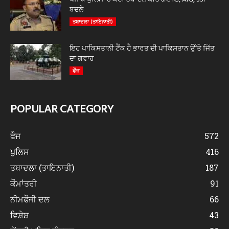
ਬਦਲੇ
ਤਬਾਦਲਾ (ਤਾਇਨਾਤੀ)
ਇਹ ਪਾਕਿਸਤਾਨੀ ਟੈਂਕ ਹੈ ਭਾਰਤ ਦੀ ਪਾਕਿਸਤਾਨ ਉੱਤੇ ਜਿੱਤ
ਦਾ ਗਵਾਹ
ਫੌਜ
POPULAR CATEGORY
ਫੌਜ
572
ਪੁਲਿਸ
416
ਤਬਾਦਲਾ (ਤਾਇਨਾਤੀ)
187
ਕੌਮਾਂਤਰੀ
91
ਨੀਮਫੌਜੀ ਦਲ
66
ਵਿਸ਼ੇਸ਼
43