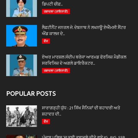
ਡਿਪਟੀ ਚੀਫ਼...
ਤਬਾਦਲਾ (ਤਾਇਨਾਤੀ)
ਲੈਫਟੀਨੈਂਟ ਜਨਰਲ ਜੇ. ਦੇਬਨਾਥ ਨੇ ਲਖਨਊ ਏਐੱਮਸੀ ਸੈਂਟਰ
ਐਂਡ ਕਾਲਜ ਦੇ...
ਫੌਜ
ਏਅਰ ਮਾਰਸ਼ਲ ਸੰਦੀਪ ਥਰੇਜਾ ਆਰਮਡ ਫੋਰਸਿਜ਼ ਮੈਡੀਕਲ
ਸਰਵਿਸਿਜ਼ ਦੇ ਅਗਲੇ ਡਾਇਰੈਕਟਰ...
ਤਬਾਦਲਾ (ਤਾਇਨਾਤੀ)
POPULAR POSTS
ਸਾਰਾਗੜ੍ਹੀ ਯੁੱਧ : 21 ਸਿੱਖ ਸੈਨਿਕਾਂ ਦੀ ਬਹਾਦਰੀ ਅਤੇ
ਸ਼ਹਾਦਤ ਦੀ...
ਫੌਜ
ਪੰਜਾਬ ਪੁਲਿਸ ‘ਚ ਕਈ ਤਬਾਦਲੇ ਕੀਤੇ ਗਏ IG, AIG, SSP