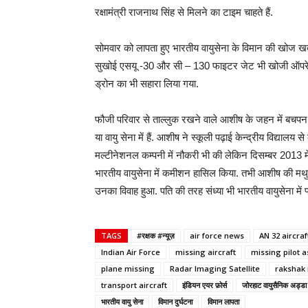
रक्षामंत्री राजनाथ सिंह से मिलने का टाइम चाहते हैं.
सोमवार को लापता हुए भारतीय वायुसेना के विमान की खोज 
सुखोई एसयू -30 और सी – 130 फाइटर जेट भी खोजी ऑपरेशन म
ड्रोन का भी सहारा लिया गया.
फौजी परिवार से ताल्लुक रखने वाले आशीष के जहन में बचपन 
या वायु सेना में हैं. आशीष ने स्कूली पढ़ाई केन्द्रीय विद्या
मल्टीनेशनल कम्पनी में नौकरी भी की लेकिन दिसम्बर 2013 मे
भारतीय वायुसेना में कमीशन हासिल किया. तभी आशीष की मथुरा
उनका विवाह हुआ. पति की तरह संध्या भी भारतीय वायुसेना में फ्ल
TAGS
#रक्षक #न्यूज़
air force news
AN 32 aircraf
Indian Air Force
missing aircraft
missing pilot a
plane missing
Radar Imaging Satellite
rakshak
transport aircraft
इंडियन एयर फ़ोर्स
जोरहाट वायुसैनिक अड्डा
भारतीय वायु सेना
विमान दुर्घटना
विमान लापता