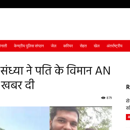
ैनाती
केन्द्रीय पुलिस संगठन
जेल
करियर
सेहत
खेल
अंतर्राष्ट्रीय
 संध्या ने पति के विमान AN
ी खबर दी
R
879
स
ख
अं