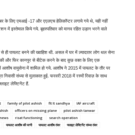
खबर के लिए एमआई -17 और एएलएच हेलिकॉप्टर लगाये गये थे, यही नहीं
ें इस्तेमाल किये गये. बृहस्पतिवार को मानव रहित उड़ान भरने वाले
से ही पायलट बनने की ख्वाहिश थी. असल में घर में ज़्यादातर लोग थल सेना
लय से की और फिर कानपुर से बीटेक करने के बाद कुछ वक्त के लिए एक
ं आशीष वायुसेना में शामिल हो गये. आशीष ने 2015 में पायलट के तौर पर
 निवासी संध्या से मुलाकात हुई. फरवरी 2018 में रस्मों रिवाज़ के साथ
ाइट लेफ्टिनेंट हैं.
t
family of pilot ashish
flt lt sandhya
IAF aircraft
shish
officers on missing plane
pilot ashish tanwar
 news
risat functioning
search operation
पायलट आशीष की पत्नी
पायलट आशीष तंवर
फ्लाइट लेफ्टिनेंट संध्या तंवर