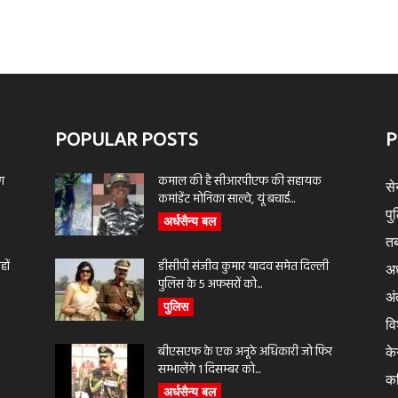
POPULAR POSTS
P
ण
कमाल की है सीआरपीएफ की सहायक
से
कमांडेंट मोनिका साल्वे, यूं बचाई...
पु
अर्धसैन्य बल
तब
ों
डीसीपी संजीव कुमार यादव समेत दिल्ली
अर
पुलिस के 5 अफसरों को...
अंत
पुलिस
वि
बीएसएफ के एक अनूठे अधिकारी जो फिर
के
सम्भालेंगे 1 दिसम्बर को...
क
अर्धसैन्य बल