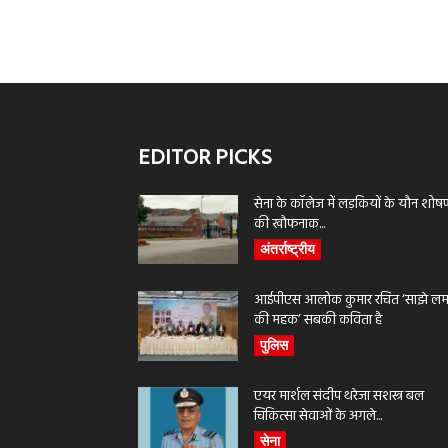
EDITOR PICKS
सेना के कॉलेज में लड़कियों के यौन शोष
की खौफनाक...
अंतर्राष्ट्रीय
आईपीएस आलोक कुमार रचित ‘साझे लमह
की महक’ सबकी कविता है
पुलिस
एयर मार्शल संदीप थरेजा सशस्त्र बल
चिकित्सा सेवाओं के अगले...
सेना