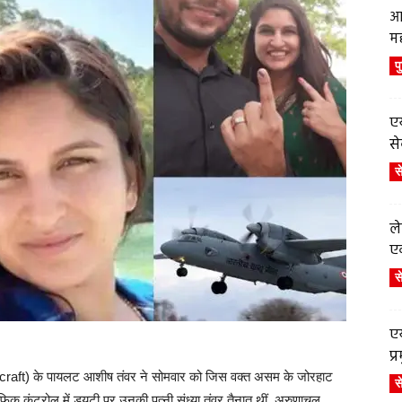
आ
म
प
एय
से
स
ले
एव
स
एय
प
ircraft) के पायलट आशीष तंवर ने सोमवार को जिस वक्त असम के जोरहाट
स
िक कंट्रोल में ड्यूटी पर उनकी पत्नी संध्या तंवर तैनात थीं. अरुणाचल