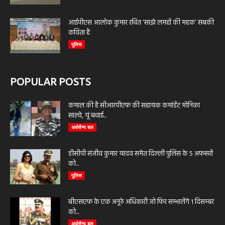
आईपीएस आलोक कुमार रचित ‘साझे लमहों की महक’ सबकी
कविता है
पुलिस
POPULAR POSTS
कमाल की है सीआरपीएफ की सहायक कमांडेंट मोनिका
साल्वे, यूं बचाई...
अर्धसैन्य बल
डीसीपी संजीव कुमार यादव समेत दिल्ली पुलिस के 5 अफसरों
को...
पुलिस
बीएसएफ के एक अनूठे अधिकारी जो फिर सम्भालेंगे 1 दिसम्बर
को...
अर्धसैन्य बल