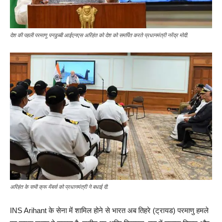
देश की पहली परमाणु पनडुब्बी आईएनएस अरिहंत को देश को समर्पित करते प्रधानमंत्री नरेंद्र मोदी.
अरिहंत के सभी क्रू मेंबर्स को प्रधानमंत्री ने बधाई दी.
INS Arihant के सेना में शामिल होने से भारत अब तिहरे (ट्रायड) परमाणु हमले