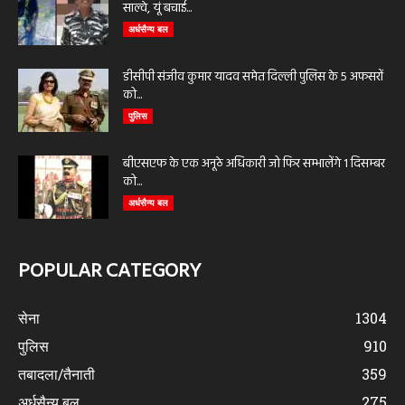
साल्वे, यूं बचाई...
अर्धसैन्य बल
डीसीपी संजीव कुमार यादव समेत दिल्ली पुलिस के 5 अफसरों
को...
पुलिस
बीएसएफ के एक अनूठे अधिकारी जो फिर सम्भालेंगे 1 दिसम्बर
को...
अर्धसैन्य बल
POPULAR CATEGORY
सेना
1304
पुलिस
910
तबादला/तैनाती
359
अर्धसैन्य बल
275