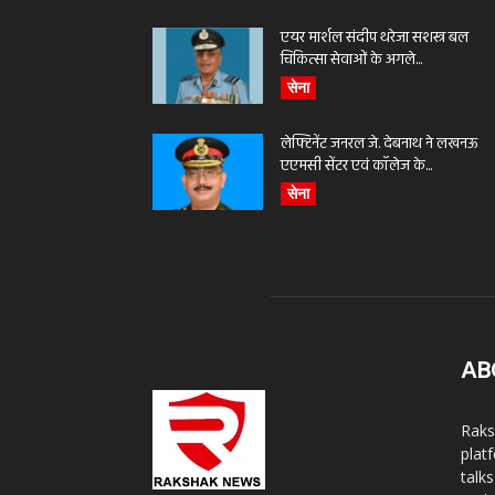
एयर मार्शल संदीप थरेजा सशस्त्र बल
चिकित्सा सेवाओं के अगले...
सेना
लेफ्टिनेंट जनरल जे. देबनाथ ने लखनऊ
एएमसी सेंटर एवं कॉलेज के...
सेना
AB
Raks
plat
talk