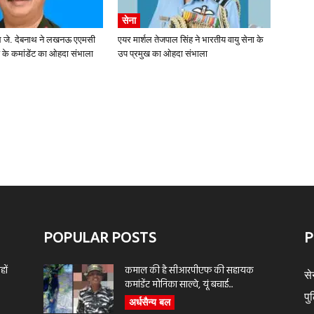
सेना
रल जे. देबनाथ ने लखनऊ एएमसी
एयर मार्शल तेजपाल सिंह ने भारतीय वायु सेना के
ज के कमांडेंट का ओहदा संभाला
उप प्रमुख का ओहदा संभाला
POPULAR POSTS
P
ों
कमाल की है सीआरपीएफ की सहायक
से
कमांडेंट मोनिका साल्वे, यूं बचाई...
पु
अर्धसैन्य बल