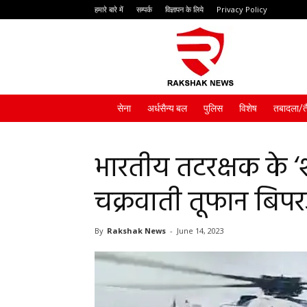
हमारे बारे में
सम्पर्क
विज्ञापन के लिये
Privacy Policy
Rakshak
News
सेना
अर्धसैन्य बल
पुलिस
विशेष
तबादला/त
भारतीय तटरक्षक के ‘श
चक्रवाती तूफान बिपर
By
Rakshak News
-
June 14, 2023