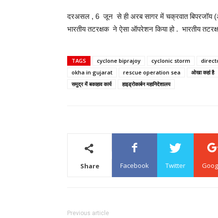
दरअसल , 6 जून से ही अरब सागर में चक्रवात बिपरजॉय (अत्य
भारतीय तटरक्षक ने ऐसा ऑपरेशन किया हो . भारतीय तटरक्षक स
TAGS
cyclone biprajoy
cyclonic storm
direct
okha in gujarat
rescue operation sea
ओखा कहां है
समुद्र में बकाहाव कार्य
हाइड्रोकार्बन महानिदेशालय
Facebook
Twitter
Goog
Share
Previous article