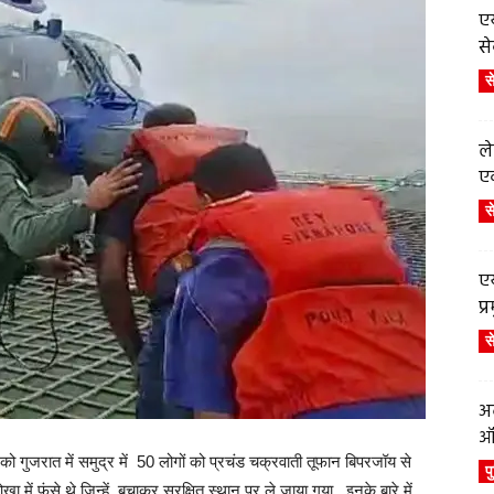
एय
से
स
ले
एव
स
एय
प
स
अब
ऑर
ो गुजरात में समुद्र में 50 लोगों को प्रचंड चक्रवाती तूफान बिपरजॉय से
प
ें फंसे थे जिन्हें बचाकर सुरक्षित स्थान पर ले जाया गया. इनके बारे में