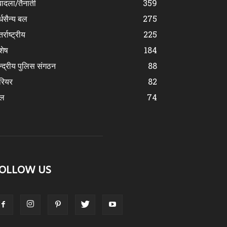
ादला/तैनाती
359
्धसैन्य बल
275
र्राष्ट्रीय
225
शेष
184
न्द्रीय पुलिस संगठन
88
रियर
82
ेल
74
OLLOW US