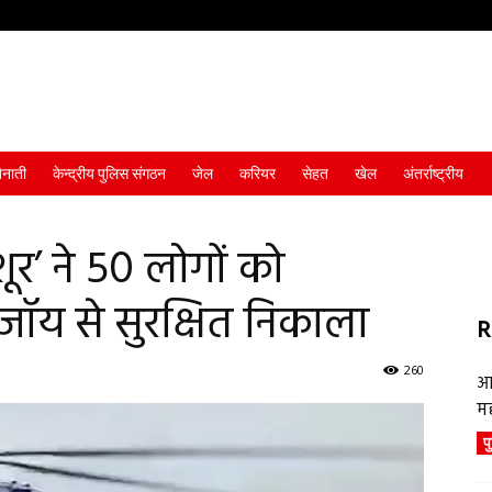
ैनाती
केन्द्रीय पुलिस संगठन
जेल
करियर
सेहत
खेल
अंतर्राष्ट्रीय
ूर’ ने 50 लोगों को
जॉय से सुरक्षित निकाला
R
260
आ
म
प