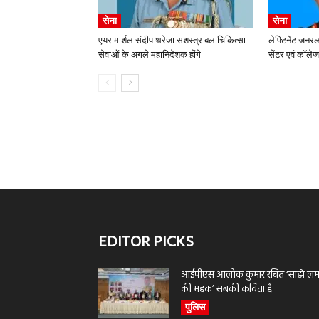
सेना
सेना
एयर मार्शल संदीप थरेजा सशस्त्र बल चिकित्सा
लेफ्टिनेंट जन
सेवाओं के अगले महानिदेशक होंगे
सेंटर एवं कॉले
EDITOR PICKS
आईपीएस आलोक कुमार रचित ‘साझे लमह
की महक’ सबकी कविता है
पुलिस