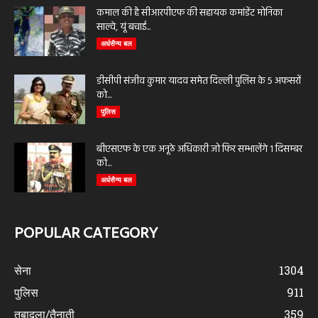
कमाल की है सीआरपीएफ की सहायक कमांडेंट मोनिका
साल्वे, यूं बचाई...
अर्धसैन्य बल
डीसीपी संजीव कुमार यादव समेत दिल्ली पुलिस के 5 अफसरों
को...
पुलिस
बीएसएफ के एक अनूठे अधिकारी जो फिर सम्भालेंगे 1 दिसम्बर
को...
अर्धसैन्य बल
POPULAR CATEGORY
सेना
1304
पुलिस
911
तबादला/तैनाती
359