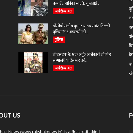
कमांडेंट मोनिका साल्वे, यूं बचाई...
पु
अर्धसैन्य बल
तब
डीसीपी संजीव कुमार यादव समेत दिल्ली
अर
पुलिस के 5 अफसरों को...
अंत
पुलिस
वि
बीएसएफ के एक अनूठे अधिकारी जो फिर
के
सम्भालेंगे 1 दिसम्बर को...
क
अर्धसैन्य बल
ख
OUT US
F
hak News (www.rakshaknews.in) is a first-of-its-kind