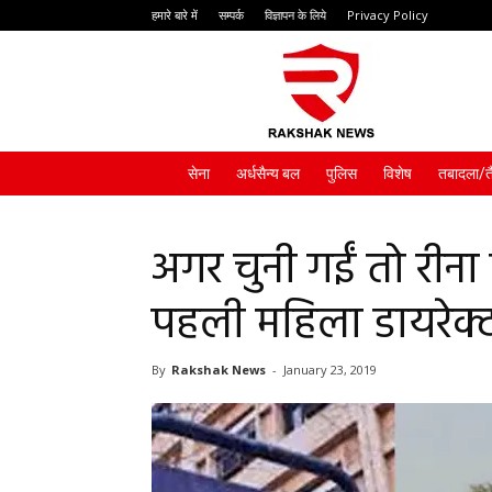
हमारे बारे में
सम्पर्क
विज्ञापन के लिये
Privacy Policy
Rakshak
News
सेना
अर्धसैन्य बल
पुलिस
विशेष
तबादला/त
अगर चुनी गईं तो रीना
पहली महिला डायरेक्
By
Rakshak News
-
January 23, 2019