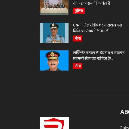
की महक’ सबकी कविता है
पुलिस
एयर मार्शल संदीप थरेजा सशस्त्र बल
चिकित्सा सेवाओं के अगले...
सेना
लेफ्टिनेंट जनरल जे. देबनाथ ने लखनऊ
एएमसी सेंटर एवं कॉलेज के...
सेना
AB
Raks