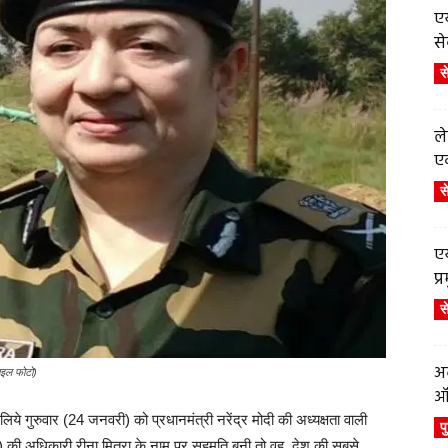
एय
से
स
ले
एव
स
एय
प
स
अब
ाइल फोटो)
ऑर
ये गुरुवार (24 जनवरी) को प्रधानमंत्री नरेंद्र मोदी की अध्यक्षता वाली
प
 की अधिकारी रीना मित्रा के नाम पर सहमति बनी तो वह, देश की सबसे