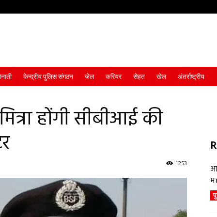
ैनाती
केन्द्रीय पुलिस संगठन
जेल
करियर
सेहत
खेल
अंतर्राष्ट्रीय
 मित्रा होंगी सीबीआई की
टर
R
1253
आ
म
प