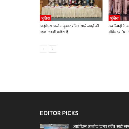
पुलिस
पुलिस
आईपीएस आलोक कुमार रचित ‘साझे लमहों की
अब विवादों के क
महक’ सबकी कविता है
ऑर्केस्ट्रा ‘हार
EDITOR PICKS
आईपीएस आलोक कुमार रचित ‘साझे लमह