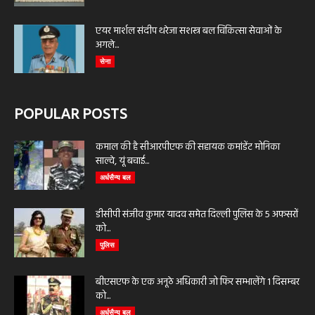
एयर मार्शल संदीप थरेजा सशस्त्र बल चिकित्सा सेवाओं के
अगले...
सेना
POPULAR POSTS
कमाल की है सीआरपीएफ की सहायक कमांडेंट मोनिका
साल्वे, यूं बचाई...
अर्धसैन्य बल
डीसीपी संजीव कुमार यादव समेत दिल्ली पुलिस के 5 अफसरों
को...
पुलिस
बीएसएफ के एक अनूठे अधिकारी जो फिर सम्भालेंगे 1 दिसम्बर
को...
अर्धसैन्य बल