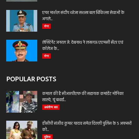
एयर मार्शल संदीप थरेजा सशस्त्र बल चिकित्सा सेवाओं के
अगले...
सेना
लेफ्टिनेंट जनरल जे. देबनाथ ने लखनऊ एएमसी सेंटर एवं
कॉलेज के...
सेना
POPULAR POSTS
कमाल की है सीआरपीएफ की सहायक कमांडेंट मोनिका
साल्वे, यूं बचाई...
अर्धसैन्य बल
डीसीपी संजीव कुमार यादव समेत दिल्ली पुलिस के 5 अफसरों
को...
पुलिस