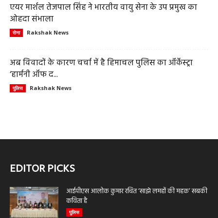
एयर मार्शल तेजपाल सिंह ने भारतीय वायु सेना के उप प्रमुख का
ओहदा संभाला
Rakshak News
सेना
अब विवादों के कारण चर्चा में है हिमाचल पुलिस का ऑर्केस्ट्रा
‘हार्मनी ऑफ द...
Rakshak News
पुलिस
EDITOR PICKS
आईपीएस आलोक कुमार रचित ‘साझे लमहों की महक’ सबकी
कविता है
पुलिस