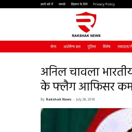
हमारे बारे में
सम्पर्क
विज्ञापन के लिये
Privacy Policy
Rakshak
News
सेना
अर्धसैन्य बल
पुलिस
विशेष
तबादला/त
अनिल चावला भारतीय 
के फ्लैग आफिसर कमा
By
Rakshak News
-
July 28, 2018