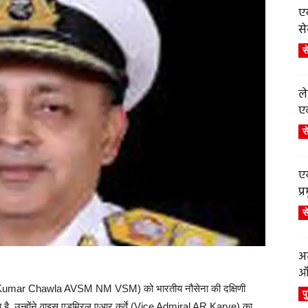
एय
से
स
ले
एव
स
एय
प
स
अब
ऑर
l Kumar Chawla AVSM NM VSM) को भारतीय नौसेना की दक्षिणी
प
 है. उन्होंने वाइस एडमिरल एआर कर्वे (Vice Admiral AR Karve) का