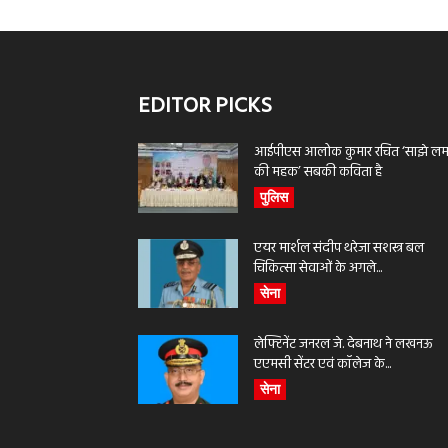
EDITOR PICKS
आईपीएस आलोक कुमार रचित ‘साझे लमह
की महक’ सबकी कविता है
पुलिस
एयर मार्शल संदीप थरेजा सशस्त्र बल
चिकित्सा सेवाओं के अगले...
सेना
लेफ्टिनेंट जनरल जे. देबनाथ ने लखनऊ
एएमसी सेंटर एवं कॉलेज के...
सेना