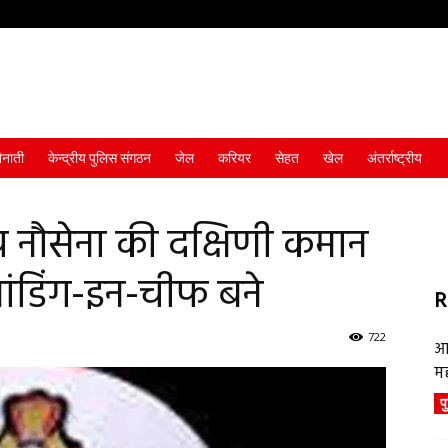
ैनाती
केन्द्रीय पुलिस संगठन
जेल
करियर
सेहत
खेल
अंतर्राष्ट्रीय
नौसेना की दक्षिणी कमान
ंडिंग-इन-चीफ बने
R
722
आ
म
प