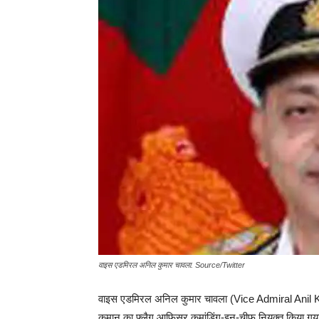
वाइस एडमिरल अनिल कुमार चावला. Source/Twitter
वाइस एडमिरल अनिल कुमार चावला (Vice Admiral Ani
कमान का फ्लैग आफिसर कमांडिंग-इन-चीफ नियुक्त किया गया