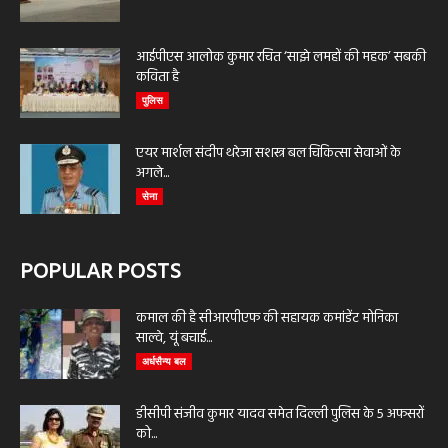
आईपीएस आलोक कुमार रचित ‘साझे लमहों की महक’ सबकी
कविता है
पुलिस
एयर मार्शल संदीप थरेजा सशस्त्र बल चिकित्सा सेवाओं के
अगले...
सेना
POPULAR POSTS
कमाल की है सीआरपीएफ की सहायक कमांडेंट मोनिका
साल्वे, यूं बचाई...
अर्धसैन्य बल
डीसीपी संजीव कुमार यादव समेत दिल्ली पुलिस के 5 अफसरों
को...