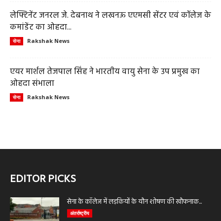
लेफ्टिनेंट जनरल जे. देबनाथ ने लखनऊ एएमसी सेंटर एवं कॉलेज के
कमांडेंट का ओहदा...
Rakshak News
सेना
एयर मार्शल तेजपाल सिंह ने भारतीय वायु सेना के उप प्रमुख का
ओहदा संभाला
Rakshak News
सेना
EDITOR PICKS
सेना के कॉलेज में लड़कियों के यौन शोषण की खौफनाक...
अंतर्राष्ट्रीय