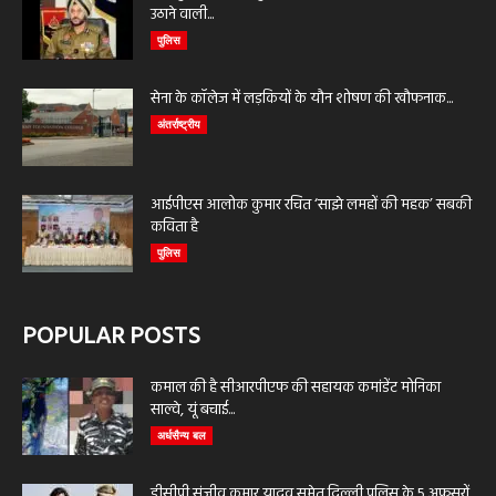
उठाने वाली...
पुलिस
सेना के कॉलेज में लड़कियों के यौन शोषण की खौफनाक...
अंतर्राष्ट्रीय
आईपीएस आलोक कुमार रचित ‘साझे लमहों की महक’ सबकी
कविता है
पुलिस
POPULAR POSTS
कमाल की है सीआरपीएफ की सहायक कमांडेंट मोनिका
साल्वे, यूं बचाई...
अर्धसैन्य बल
डीसीपी संजीव कुमार यादव समेत दिल्ली पुलिस के 5 अफसरों