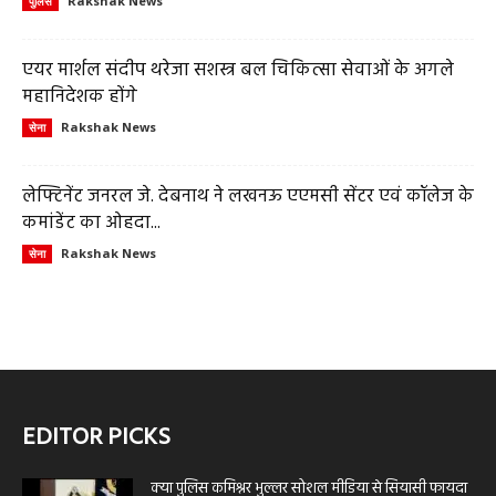
Rakshak News
पुलिस
एयर मार्शल संदीप थरेजा सशस्त्र बल चिकित्सा सेवाओं के अगले
महानिदेशक होंगे
Rakshak News
सेना
लेफ्टिनेंट जनरल जे. देबनाथ ने लखनऊ एएमसी सेंटर एवं कॉलेज के
कमांडेंट का ओहदा...
Rakshak News
सेना
EDITOR PICKS
क्या पुलिस कमिश्नर भुल्लर सोशल मीडिया से सियासी फायदा