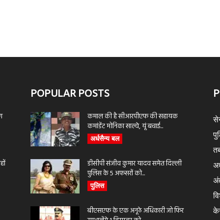
POPULAR POSTS
P
ण
कमाल की है सीआरपीएफ की सहायक
से
कमांडेंट मोनिका साल्वे, यूं बचाई...
पु
अर्धसैन्य बल
तब
ों
डीसीपी संजीव कुमार यादव समेत दिल्ली
अर
पुलिस के 5 अफसरों को...
अंत
पुलिस
वि
बीएसएफ के एक अनूठे अधिकारी जो फिर
के