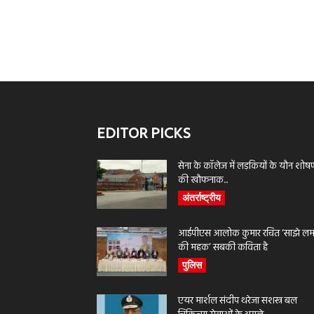
EDITOR PICKS
सेना के कॉलेज में लड़कियों के यौन शोष
की खौफनाक...
अंतर्राष्ट्रीय
आईपीएस आलोक कुमार रचित ‘साझे लमह
की महक’ सबकी कविता है
पुलिस
एयर मार्शल संदीप थरेजा सशस्त्र बल