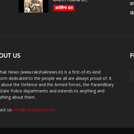
सम्भालेंगे 1 दिसम्बर को...
क
अर्धसैन्य बल
ख
OUT US
F
hak News (www.rakshaknews.in) is a first-of-its-kind
form dedicated to the people we all are always proud of. It
s about the Defence and the Armed forces, the Paramilitary
State Police departments and extends to anything and
ything about them.
act us:
info@rakshaknews.in