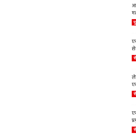
आ
म
प
एय
से
स
ले
एव
स
एय
प
स