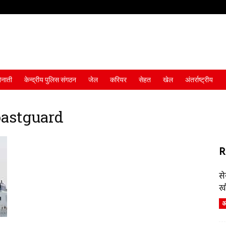
ैनाती
केन्द्रीय पुलिस संगठन
जेल
करियर
सेहत
खेल
अंतर्राष्ट्रीय
oastguard
R
स
ख
अं