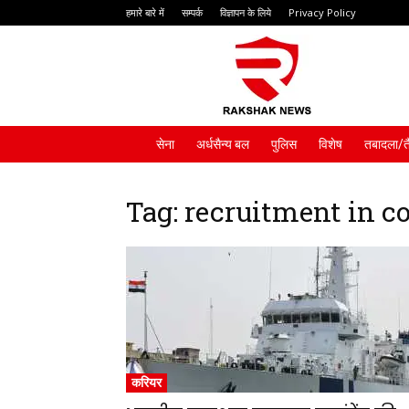
हमारे बारे में
सम्पर्क
विज्ञापन के लिये
Privacy Policy
Rakshak
News
सेना
अर्धसैन्य बल
पुलिस
विशेष
तबादला/त
Tag: recruitment in c
करियर