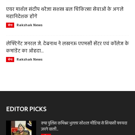
एयर मार्शल संदीप थरेजा सशस्त्र बल चिकित्सा सेवाओं के अगले
महानिदेशक होंगे
Rakshak News
सेना
लेफ्टिनेंट जनरल जे. देबनाथ ने लखनऊ एएमसी सेंटर एवं कॉलेज के
कमांडेंट का ओहदा...
Rakshak News
सेना
EDITOR PICKS
क्या पुलिस कमिश्नर भुल्लर सोशल मीडिया से सियासी फायदा
उठाने वाली...