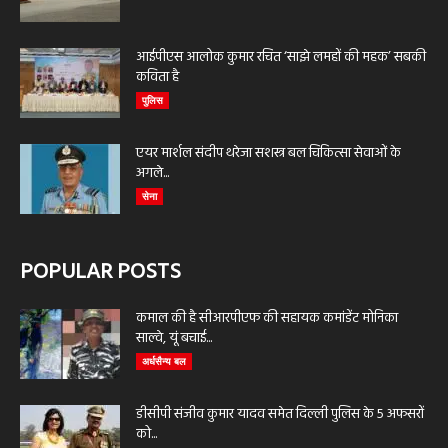
आईपीएस आलोक कुमार रचित ‘साझे लमहों की महक’ सबकी
कविता है
पुलिस
एयर मार्शल संदीप थरेजा सशस्त्र बल चिकित्सा सेवाओं के
अगले...
सेना
POPULAR POSTS
कमाल की है सीआरपीएफ की सहायक कमांडेंट मोनिका
साल्वे, यूं बचाई...
अर्धसैन्य बल
डीसीपी संजीव कुमार यादव समेत दिल्ली पुलिस के 5 अफसरों
को...