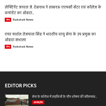
लेफ्टिनेंट जनरल जे. देबनाथ ने लखनऊ एएमसी सेंटर एवं कॉलेज के
कमांडेंट का ओहदा...
Rakshak News
सेना
एयर मार्शल तेजपाल सिंह ने भारतीय वायु सेना के उप प्रमुख का
ओहदा संभाला
Rakshak News
सेना
EDITOR PICKS
सेना के कॉलेज में लड़कियों के यौन शोषण की खौफनाक...
अंतर्राष्ट्रीय