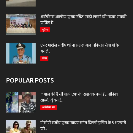
आईपीएस आलोक कुमार रचित ‘साझे लमहों की महक’ सबकी
कविता है
पुलिस
एयर मार्शल संदीप थरेजा सशस्त्र बल चिकित्सा सेवाओं के
अगले...
सेना
POPULAR POSTS
कमाल की है सीआरपीएफ की सहायक कमांडेंट मोनिका
साल्वे, यूं बचाई...
अर्धसैन्य बल
डीसीपी संजीव कुमार यादव समेत दिल्ली पुलिस के 5 अफसरों
को...