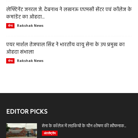
लेफ्टिनेंट जनरल जे. देबनाथ ने लखनऊ एएमसी सेंटर एवं कॉलेज के
कमांडेंट का ओहदा...
Rakshak News
सेना
एयर मार्शल तेजपाल सिंह ने भारतीय वायु सेना के उप प्रमुख का
ओहदा संभाला
Rakshak News
सेना
EDITOR PICKS
सेना के कॉलेज में लड़कियों के यौन शोषण की खौफनाक...
अंतर्राष्ट्रीय