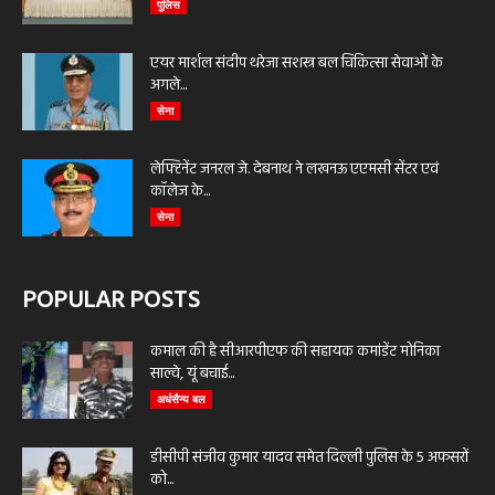
पुलिस
एयर मार्शल संदीप थरेजा सशस्त्र बल चिकित्सा सेवाओं के
अगले...
सेना
लेफ्टिनेंट जनरल जे. देबनाथ ने लखनऊ एएमसी सेंटर एवं
कॉलेज के...
सेना
POPULAR POSTS
कमाल की है सीआरपीएफ की सहायक कमांडेंट मोनिका
साल्वे, यूं बचाई...
अर्धसैन्य बल
डीसीपी संजीव कुमार यादव समेत दिल्ली पुलिस के 5 अफसरों
को...