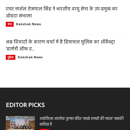
एयर मार्शल तेजपाल सिंह ने भारतीय वायु सेना के उप प्रमुख का
ओहदा संभाला
Rakshak News
सेना
अब विवादों के कारण चर्चा में है हिमाचल पुलिस का ऑर्केस्ट्रा
‘हार्मनी ऑफ द...
Rakshak News
पुलिस
EDITOR PICKS
आईपीएस आलोक कुमार रचित ‘साझे लमहों की महक’ सबकी
कविता है