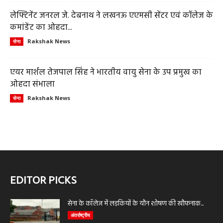
लेफ्टिनेंट जनरल जे. देबनाथ ने लखनऊ एएमसी सेंटर एवं कॉलेज के
कमांडेंट का ओहदा...
Rakshak News
सेना
एयर मार्शल तेजपाल सिंह ने भारतीय वायु सेना के उप प्रमुख का
ओहदा संभाला
Rakshak News
सेना
EDITOR PICKS
सेना के कॉलेज में लड़कियों के यौन शोषण की खौफनाक...
अंतर्राष्ट्रीय