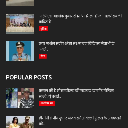
आईपीएस आलोक कुमार रचित ‘साझे लमहों की महक’ सबकी
कविता है
पुलिस
एयर मार्शल संदीप थरेजा सशस्त्र बल चिकित्सा सेवाओं के
अगले...
सेना
POPULAR POSTS
कमाल की है सीआरपीएफ की सहायक कमांडेंट मोनिका
साल्वे, यूं बचाई...
अर्धसैन्य बल
डीसीपी संजीव कुमार यादव समेत दिल्ली पुलिस के 5 अफसरों
को...