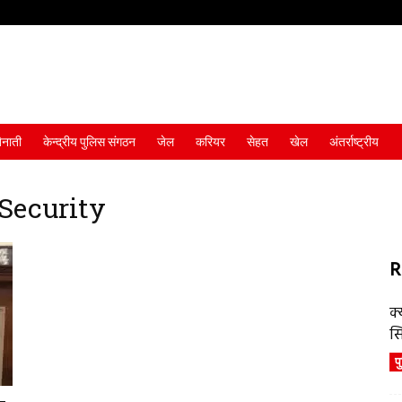
ैनाती
केन्द्रीय पुलिस संगठन
जेल
करियर
सेहत
खेल
अंतर्राष्ट्रीय
 Security
R
क्
स
प