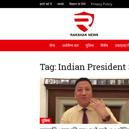
हमारे बारे में
सम्पर्क
विज्ञापन के लिये
Privacy Policy
Rakshak
News
सेना
अर्धसैन्य बल
पुलिस
विशेष
तबादला/त
Tag: Indian President
पुलिस