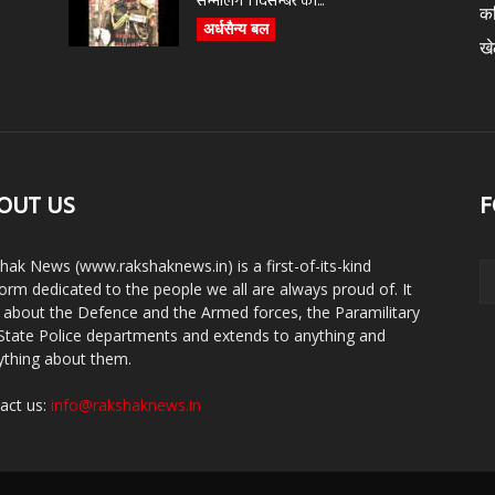
सम्भालेंगे 1 दिसम्बर को...
क
अर्धसैन्य बल
ख
OUT US
F
hak News (www.rakshaknews.in) is a first-of-its-kind
form dedicated to the people we all are always proud of. It
s about the Defence and the Armed forces, the Paramilitary
State Police departments and extends to anything and
ything about them.
act us:
info@rakshaknews.in