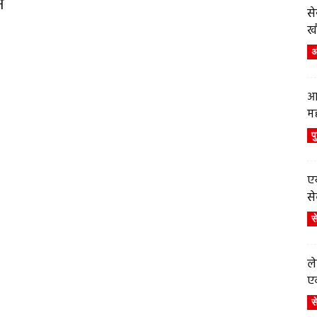
न
स
ख
अं
आ
म
प
एय
से
स
ले
एव
स