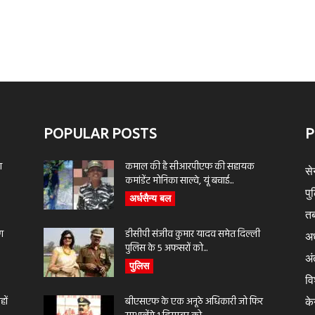
POPULAR POSTS
P
ा
कमाल की है सीआरपीएफ की सहायक
से
कमांडेंट मोनिका साल्वे, यूं बचाई...
पु
अर्धसैन्य बल
तब
ण
डीसीपी संजीव कुमार यादव समेत दिल्ली
अर
पुलिस के 5 अफसरों को...
अंत
पुलिस
वि
ों
बीएसएफ के एक अनूठे अधिकारी जो फिर
के