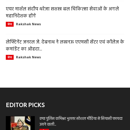
एयर मार्शल संदीप थरेजा सशस्त्र बल चिकित्सा सेवाओं के अगले
महानिदेशक होंगे
Rakshak News
सेना
लेफ्टिनेंट जनरल जे. देबनाथ ने लखनऊ एएमसी सेंटर एवं कॉलेज के
कमांडेंट का ओहदा...
Rakshak News
सेना
EDITOR PICKS
क्या पुलिस कमिश्नर भुल्लर सोशल मीडिया से सियासी फायदा
उठाने वाली...