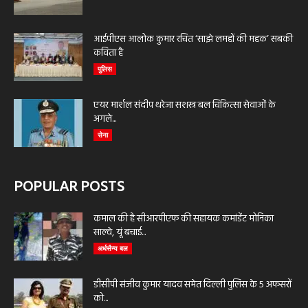
आईपीएस आलोक कुमार रचित ‘साझे लमहों की महक’ सबकी
कविता है
पुलिस
एयर मार्शल संदीप थरेजा सशस्त्र बल चिकित्सा सेवाओं के
अगले...
सेना
POPULAR POSTS
कमाल की है सीआरपीएफ की सहायक कमांडेंट मोनिका
साल्वे, यूं बचाई...
अर्धसैन्य बल
डीसीपी संजीव कुमार यादव समेत दिल्ली पुलिस के 5 अफसरों
को...