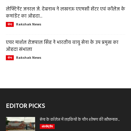
लेफ्टिनेंट जनरल जे. देबनाथ ने लखनऊ एएमसी सेंटर एवं कॉलेज के
कमांडेंट का ओहदा...
Rakshak News
सेना
एयर मार्शल तेजपाल सिंह ने भारतीय वायु सेना के उप प्रमुख का
ओहदा संभाला
Rakshak News
सेना
EDITOR PICKS
सेना के कॉलेज में लड़कियों के यौन शोषण की खौफनाक...
अंतर्राष्ट्रीय