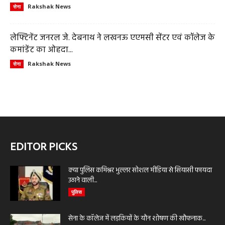
Rakshak News
सेना
लेफ्टिनेंट जनरल जे. देबनाथ ने लखनऊ एएमसी सेंटर एवं कॉलेज के
कमांडेंट का ओहदा...
Rakshak News
सेना
EDITOR PICKS
क्या पुलिस कमिश्नर भुल्लर सोशल मीडिया से सियासी फायदा
उठाने वाली...
पुलिस
सेना के कॉलेज में लड़कियों के यौन शोषण की खौफनाक...