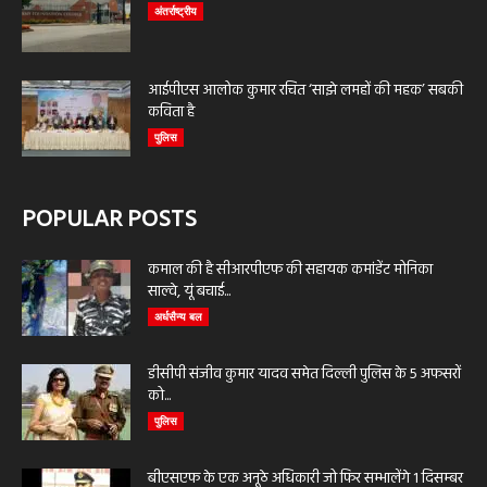
अंतर्राष्ट्रीय
आईपीएस आलोक कुमार रचित ‘साझे लमहों की महक’ सबकी
कविता है
पुलिस
POPULAR POSTS
कमाल की है सीआरपीएफ की सहायक कमांडेंट मोनिका
साल्वे, यूं बचाई...
अर्धसैन्य बल
डीसीपी संजीव कुमार यादव समेत दिल्ली पुलिस के 5 अफसरों
को...
पुलिस
बीएसएफ के एक अनूठे अधिकारी जो फिर सम्भालेंगे 1 दिसम्बर