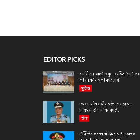
EDITOR PICKS
आईपीएस आलोक कुमार रचित ‘साझे लमह
की महक’ सबकी कविता है
पुलिस
एयर मार्शल संदीप थरेजा सशस्त्र बल
चिकित्सा सेवाओं के अगले...
सेना
लेफ्टिनेंट जनरल जे. देबनाथ ने लखनऊ