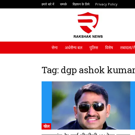
हमारे बारे में
सम्पर्क
विज्ञापन के लिये
Privacy Policy
Rakshak
News
सेना
अर्धसैन्य बल
पुलिस
विशेष
तबादला/त
Tag: dgp ashok kuma
खेल