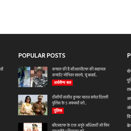
POPULAR POSTS
P
ों
कमाल की है सीआरपीएफ की सहायक
से
कमांडेंट मोनिका साल्वे, यूं बचाई...
पु
अर्धसैन्य बल
तब
डीसीपी संजीव कुमार यादव समेत दिल्ली
अर
पुलिस के 5 अफसरों को...
अंत
पुलिस
वि
बीएसएफ के एक अनूठे अधिकारी जो फिर
के