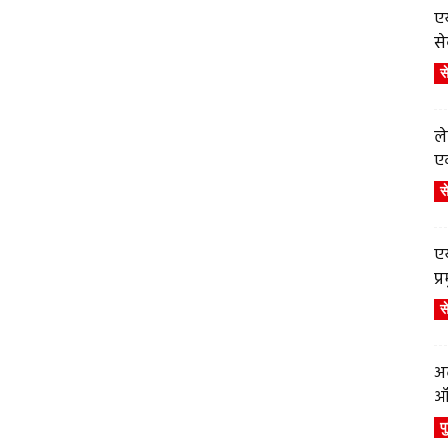
एय
से
स
ले
एव
स
एय
प
स
अब
ऑर
प