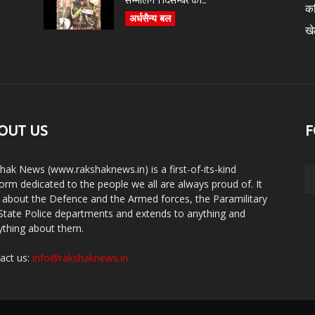
सम्भालेंगे 1 दिसम्बर को...
क
अर्धसैन्य बल
ख
OUT US
F
hak News (www.rakshaknews.in) is a first-of-its-kind
form dedicated to the people we all are always proud of. It
s about the Defence and the Armed forces, the Paramilitary
State Police departments and extends to anything and
ything about them.
act us:
info@rakshaknews.in