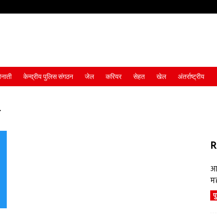
ैनाती
केन्द्रीय पुलिस संगठन
जेल
करियर
सेहत
खेल
अंतर्राष्ट्रीय
r
R
आ
म
प