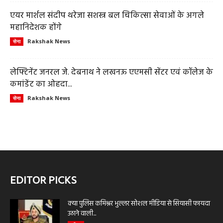
एयर मार्शल संदीप थरेजा सशस्त्र बल चिकित्सा सेवाओं के अगले
महानिदेशक होंगे
Rakshak News
सेना
लेफ्टिनेंट जनरल जे. देबनाथ ने लखनऊ एएमसी सेंटर एवं कॉलेज के
कमांडेंट का ओहदा...
Rakshak News
सेना
EDITOR PICKS
क्या पुलिस कमिश्नर भुल्लर सोशल मीडिया से सियासी फायदा
उठाने वाली...