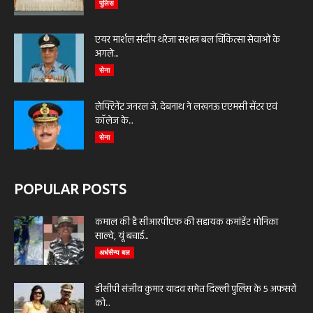
पुलिस
एयर मार्शल संदीप थरेजा सशस्त्र बल चिकित्सा सेवाओं के
अगले...
सेना
लेफ्टिनेंट जनरल जे. देबनाथ ने लखनऊ एएमसी सेंटर एवं
कॉलेज के...
सेना
POPULAR POSTS
कमाल की है सीआरपीएफ की सहायक कमांडेंट मोनिका
साल्वे, यूं बचाई...
अर्धसैन्य बल
डीसीपी संजीव कुमार यादव समेत दिल्ली पुलिस के 5 अफसरों
को...