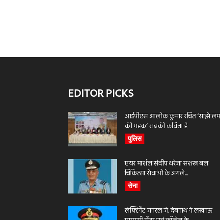
EDITOR PICKS
आईपीएस आलोक कुमार रचित ‘साझे लमह
की महक’ सबकी कविता है
पुलिस
एयर मार्शल संदीप थरेजा सशस्त्र बल
चिकित्सा सेवाओं के अगले...
सेना
लेफ्टिनेंट जनरल जे. देबनाथ ने लखनऊ