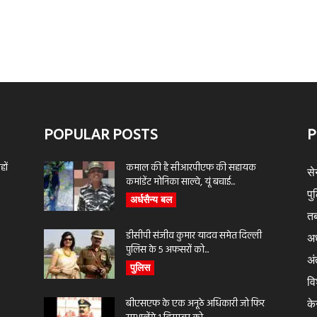
POPULAR POSTS
P
ों
कमाल की है सीआरपीएफ की सहायक
से
कमांडेंट मोनिका साल्वे, यूं बचाई...
पु
अर्धसैन्य बल
तब
डीसीपी संजीव कुमार यादव समेत दिल्ली
अर
पुलिस के 5 अफसरों को...
अंत
पुलिस
वि
बीएसएफ के एक अनूठे अधिकारी जो फिर
के