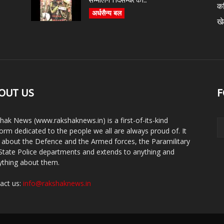
सम्भालेंगे 1 दिसम्बर को...
क
अर्धसैन्य बल
ख
OUT US
F
hak News (www.rakshaknews.in) is a first-of-its-kind
form dedicated to the people we all are always proud of. It
s about the Defence and the Armed forces, the Paramilitary
State Police departments and extends to anything and
ything about them.
act us:
info@rakshaknews.in