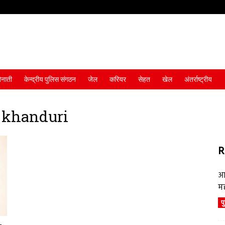
ैनाती
केन्द्रीय पुलिस संगठन
जेल
करियर
सेहत
खेल
अंतर्राष्ट्रीय
 khanduri
R
आ
म
प