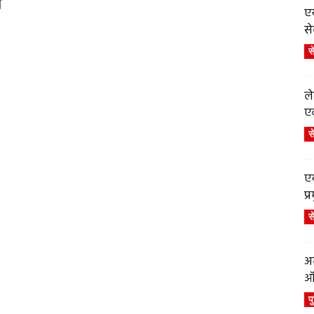
न
एय
से
स
ले
एव
स
एय
प
स
अब
ऑर
प