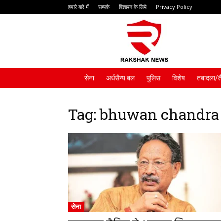
हमारे बारे में
सम्पर्क
विज्ञापन के लिये
Privacy Policy
Rakshak
News
सेना
अर्धसैन्य बल
पुलिस
विशेष
तबादला/त
Tag: bhuwan chandra
सेना